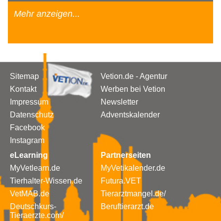
Mehr anzeigen...
Sitemap
Vetion.de - Agentur
Kontakt
Werben bei Vetion
Impressum
Newsletter
Datenschutz
Adventskalender
Facebook
Instagram
eLearning
Partnerseiten
MyVetlearn.de
MyVetikalender.de
Tierhalter-Wissen.de
Futura.VET
VetMAB.de
Tierarztmangel.de/
Deutschkurs-
Beruftierarzt.de
Tieraerzte.com/