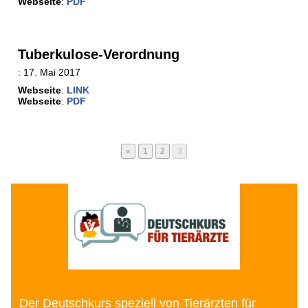
Webseite
:
PDF
Tuberkulose-Verordnung
:
17. Mai 2017
Webseite
:
LINK
Webseite
:
PDF
Seite
Seite
Seite
«
1
2
3
Der Deutschkurs speziell von Tierärzten für