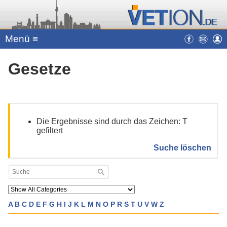
Menü ≡
Gesetze
Die Ergebnisse sind durch das Zeichen: T
gefiltert
Suche löschen
A
B
C
D
E
F
G
H
I
J
K
L
M
N
O
P
R
S
T
U
V
W
Z