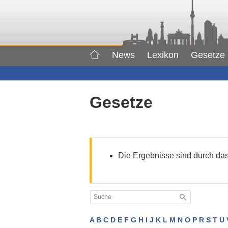
News
Lexikon
Gesetze
Gesetze
Die Ergebnisse sind durch das 
A
B
C
D
E
F
G
H
I
J
K
L
M
N
O
P
R
S
T
U