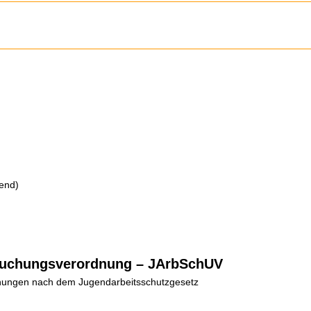
end)
suchungsverordnung – JArbSchUV
chungen nach dem Jugendarbeitsschutzgesetz