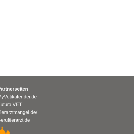
artnerseiten
yVetikalender.de
Futura.VET
ierarztmangel.de/
eruftierarzt.de