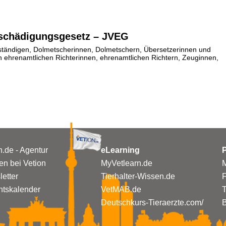
tschädigungsgesetz – JVEG
ständigen, Dolmetscherinnen, Dolmetschern, Übersetzerinnen und
 ehrenamtlichen Richterinnen, ehrenamtlichen Richtern, Zeuginnen,
n.de - Agentur
eLearning
P
n bei Vetion
MyVetlearn.de
M
etter
Tierhalter-Wissen.de
tskalender
VetMAB.de
T
Deutschkurs-Tieraerzte.com/
B