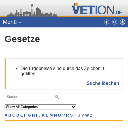
Menü ≡
Gesetze
Die Ergebnisse sind durch das Zeichen: L
gefiltert
Suche löschen
A
B
C
D
E
F
G
H
I
J
K
L
M
N
O
P
R
S
T
U
V
W
Z