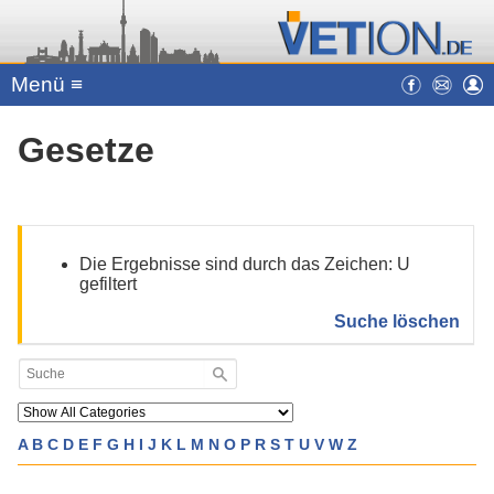
Menü ≡
Gesetze
Die Ergebnisse sind durch das Zeichen: U
gefiltert
Suche löschen
A
B
C
D
E
F
G
H
I
J
K
L
M
N
O
P
R
S
T
U
V
W
Z