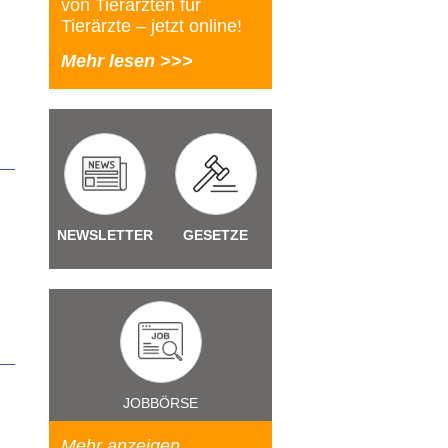
von Tierärzten für
Tierärzte – jetzt online!
Mehr lesen >>>
NEWSLETTER
GESETZE
JOBBÖRSE
Mehr anzeigen...