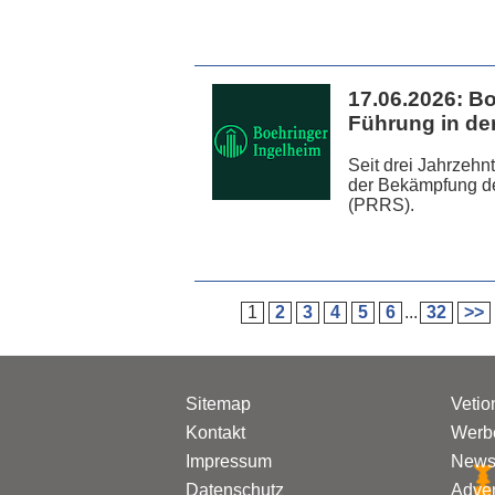
17.06.2026:
Bo
Führung in de
Seit drei Jahrzehn
der Bekämpfung de
(PRRS).
1
2
3
4
5
6
...
32
>>
Sitemap
Vetio
Kontakt
Werbe
Impressum
Newsl
Datenschutz
Adven