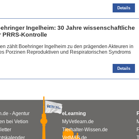
Details
ehringer Ingelheim: 30 Jahre wissenschaftliche
r PRRS‑Kontrolle
ten zählt Boehringer Ingelheim zu den prägenden Akteuren in
s Porzinen Reproduktiven und Respiratorischen Syndroms
Details
n.de - Agentur
eLearning
P
n bei Vetion
MyVetlearn.de
M
etter
Tierhalter-Wissen.de
tskalender
VetMAB.de
T