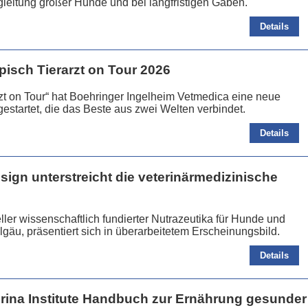
leitung großer Hunde und bei langfristigen Gaben.
Details
pisch Tierarzt on Tour 2026
rzt on Tour“ hat Boehringer Ingelheim Vetmedica eine neue
gestartet, die das Beste aus zwei Welten verbindet.
Details
sign unterstreicht die veterinärmedizinische
ler wissenschaftlich fundierter Nutrazeutika für Hunde und
gäu, präsentiert sich in überarbeitetem Erscheinungsbild.
Details
rina Institute Handbuch zur Ernährung gesunder