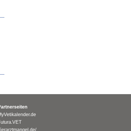
artnerseiten
yVetikalender.de
Futura.VET
ierarztmangel.de/