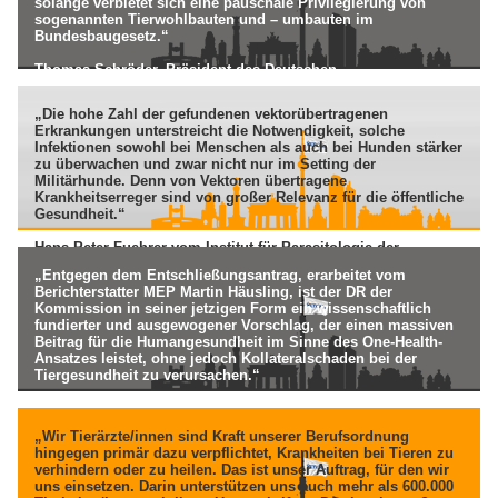
solange verbietet sich eine pauschale Privilegierung von
sogenannten Tierwohlbauten und – umbauten im
Bundesbaugesetz.“
Thomas Schröder, Präsident des Deutschen
Tierschutzbundes, 17.2.2022
„Die hohe Zahl der gefundenen vektorübertragenen
Erkrankungen unterstreicht die Notwendigkeit, solche
Infektionen sowohl bei Menschen als auch bei Hunden stärker
zu überwachen und zwar nicht nur im Setting der
Militärhunde. Denn von Vektoren übertragene
Krankheitserreger sind von großer Relevanz für die öffentliche
Gesundheit.“
Hans-Peter Fuehrer vom Institut für Parasitologie der
Vetmeduni Vienna, 14.9.2021
„Entgegen dem Entschließungsantrag, erarbeitet vom
Berichterstatter MEP Martin Häusling, ist der DR der
Kommission in seiner jetzigen Form ein wissenschaftlich
fundierter und ausgewogener Vorschlag, der einen massiven
Beitrag für die Humangesundheit im Sinne des One-Health-
Ansatzes leistet, ohne jedoch Kollateralschaden bei der
Tiergesundheit zu verursachen.“
Dr. Siegfried Moder, bpt-Präsident, 14.9.2021
„Wir Tierärzte/innen sind Kraft unserer Berufsordnung
hingegen primär dazu verpflichtet, Krankheiten bei Tieren zu
verhindern oder zu heilen. Das ist unser Auftrag, für den wir
uns einsetzen. Darin unterstützen uns auch mehr als 600.000