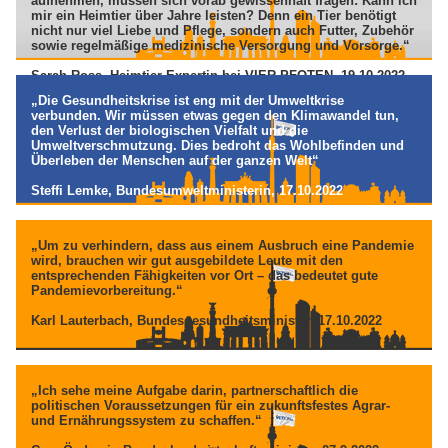
aufnehmen, müssen sich vorab gewissenhaft fragen: Kann ich
mir ein Heimtier über Jahre leisten? Denn ein Tier benötigt
nicht nur viel Liebe und Pflege, sondern auch Futter, Zubehör
sowie regelmäßige medizinische Versorgung und Vorsorge.“
Sarah Ross, Heimtier-Expertin bei VIER PFOTEN, 19.10.2022
„Die Gesundheitskrise ist eng mit der Umweltkrise
verbunden. Wir müssen etwas gegen den Klimawandel tun,
den Verlust der biologischen Vielfalt und die
Umweltverschmutzung. Dies bedroht das Wohlbefinden und
Überleben der Menschen auf der ganzen Welt“
Steffi Lemke, Bundesumweltministerin, 17.10.2022
„Um zu verhindern, dass aus einem Ausbruch eine Pandemie
wird, brauchen wir gut ausgebildete Leute mit den
entsprechenden Fähigkeiten vor Ort – das bedeutet gute
Pandemievorbereitung.“
Karl Lauterbach, Bundesgesundheitsminister, 17.10.2022
„Ich sehe meine Aufgabe darin, partnerschaftlich die
politischen Voraussetzungen für ein zukunftsfestes Agrar-
und Ernährungssystem zu schaffen.“