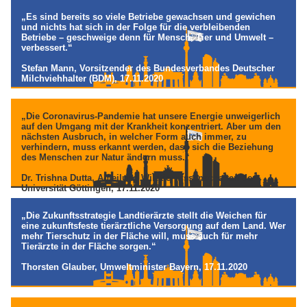
„Es sind bereits so viele Betriebe gewachsen und gewichen
und nichts hat sich in der Folge für die verbleibenden
Betriebe – geschweige denn für Mensch, Tier und Umwelt –
verbessert.“
Stefan Mann, Vorsitzender des Bundesverbandes Deutscher
Milchviehhalter (BDM), 17.11.2020
„Die Coronavirus-Pandemie hat unsere Energie unweigerlich
auf den Umgang mit der Krankheit konzentriert. Aber um den
nächsten Ausbruch, in welcher Form auch immer, zu
verhindern, muss erkannt werden, dass sich die Beziehung
des Menschen zur Natur ändern muss.“
Dr. Trishna Dutta, Abteilung Wildtierwissenschaften der
Universität Göttingen, 17.11.2020
„Die Zukunftsstrategie Landtierärzte stellt die Weichen für
eine zukunftsfeste tierärztliche Versorgung auf dem Land. Wer
mehr Tierschutz in der Fläche will, muss auch für mehr
Tierärzte in der Fläche sorgen.“
Thorsten Glauber, Umweltminister Bayern, 17.11.2020