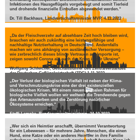
Infektionen des Hausgeflügels vorgebeugt und somit Tierleid
und drohende finanzielle Einbußen abgewendet werden.“
Dr. Till Backhaus, Landwirtschaftsminister MVP, 4.11.2022
„Da der Fleischverzehr auf absehbare Zeit hoch bleiben wird,
brauchen wir auch zukünftig eine leistungsfähige und
nachhaltige Nutztierhaltung in Deutschland. Andernfalls
machen wir uns abhängig von ausländischer Versorgung –
wie zerbrechlich dieses blinde Vertrauen auf Importe ist,
zeigen sowohl Corona als auch der Krieg in der Ukraine“
Wolfgang Schleicher, Geschäftsführer des Zentralverbandes
der Deutschen Geflügelwirtschaft (ZDG) 1.11.2022
„Der Verlust der biologischen Vielfalt ist neben der Klima-
und Verschmutzungskrise eine der drei existenziellen
ökologischen Krisen. Mit einem neuen globalen Rahmen für
biologische Vielfalt wollen wir weltweit die Trendwende gegen
das Artenaussterben und die Zerstörung natürlicher
Ökosysteme erreichen.“
Steffi Lempke, Bundesumweltministerin, 24.10.2022
„Wer sich ein Heimtier anschafft, übernimmt Verantwortung
für ein Lebewesen – für mehrere Jahre. Menschen, die einen
Hund, eine Katze oder ein anderes Heimtier in ihre Familie