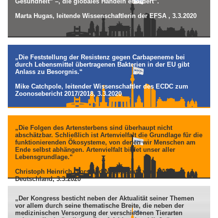
Gesundheit“ –, die globales Handeln erfordert“.
Marta Hugas, leitende Wissenschaftlerin der EFSA , 3.3.2020
„Die Feststellung der Resistenz gegen Carbapeneme bei
durch Lebensmittel übertragenen Bakterien in der EU gibt
Anlass zu Besorgnis.“
Mike Catchpole, leitender Wissenschaftler des ECDC zum
Zoonosebericht 2017/2018, 3.3.2020
„Die Folgen des Artensterbens sind überhaupt nicht
abschätzbar. Schließlich ist Artenvielfalt die Grundlage für die
funktionierenden Ökosysteme, von denen wir Menschen am
Ende selbst abhängen. Artenvielfalt bildet unser aller
Lebensgrundlage.“
Christoph Heinrich, Vorstand Naturschutz vom WWF
Deutschland, 3.3.2020
„Der Kongress besticht neben der Aktualität seiner Themen
vor allem durch seine thematische Breite, die neben der
medizinischen Versorgung der verschiedenen Tierarten