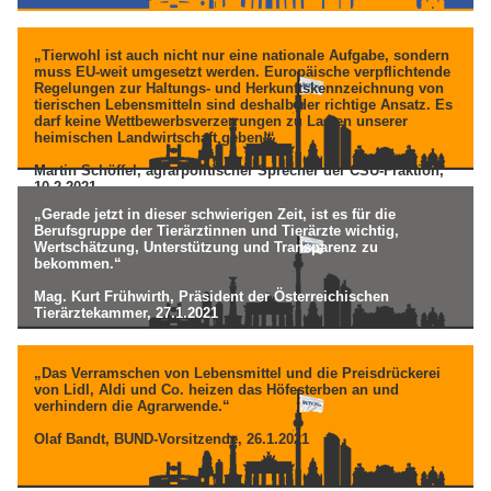
„Tierwohl ist auch nicht nur eine nationale Aufgabe, sondern
muss EU-weit umgesetzt werden. Europäische verpflichtende
Regelungen zur Haltungs- und Herkunftskennzeichnung von
tierischen Lebensmitteln sind deshalb der richtige Ansatz. Es
darf keine Wettbewerbsverzerrungen zu Lasten unserer
heimischen Landwirtschaft geben!“
Martin Schöffel, agrarpolitischer Sprecher der CSU-Fraktion,
10.2.2021
„Gerade jetzt in dieser schwierigen Zeit, ist es für die
Berufsgruppe der Tierärztinnen und Tierärzte wichtig,
Wertschätzung, Unterstützung und Transparenz zu
bekommen.“
Mag. Kurt Frühwirth, Präsident der Österreichischen
Tierärztekammer, 27.1.2021
„Das Verramschen von Lebensmittel und die Preisdrückerei
von Lidl, Aldi und Co. heizen das Höfesterben an und
verhindern die Agrarwende.“
Olaf Bandt, BUND-Vorsitzende, 26.1.2021