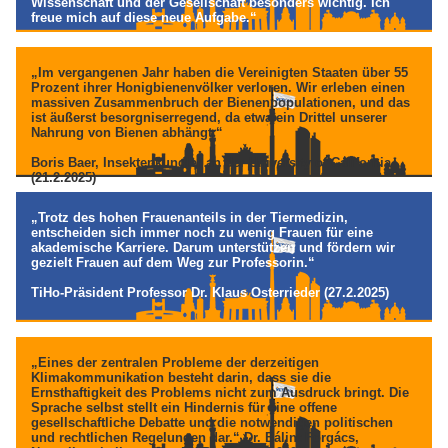
Wissenschaft und der Gesellschaft besonders wichtig. Ich
freue mich auf diese neue Aufgabe.“
Silvia Breher, Parlamentarische Staatssekretärin beim BMLEH
(8.8.2025)
„Im vergangenen Jahr haben die Vereinigten Staaten über 55
Prozent ihrer Honigbienenvölker verloren. Wir erleben einen
massiven Zusammenbruch der Bienenpopulationen, und das
ist äußerst besorgniserregend, da etwa ein Drittel unserer
Nahrung von Bienen abhängt.“
Boris Baer, Insektenkundler an der University of California
(21.2.2025)
„Trotz des hohen Frauenanteils in der Tiermedizin,
entscheiden sich immer noch zu wenig Frauen für eine
akademische Karriere. Darum unterstützen und fördern wir
gezielt Frauen auf dem Weg zur Professorin.“
TiHo-Präsident Professor Dr. Klaus Osterrieder (27.2.2025)
„Eines der zentralen Probleme der derzeitigen
Klimakommunikation besteht darin, dass sie die
Ernsthaftigkeit des Problems nicht zum Ausdruck bringt. Die
Sprache selbst stellt ein Hindernis für eine offene
gesellschaftliche Debatte und die notwendigen politischen
und rechtlichen Regelungen dar.“ Dr. Bálint Forgács,