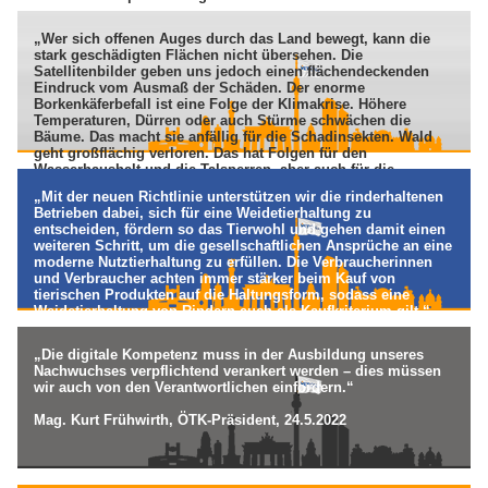
Petra Winter, Rektorin der Veterinärmedizinischen Universität
„Wer sich offenen Auges durch das Land bewegt, kann die
Wien, 23.6.2022
stark geschädigten Flächen nicht übersehen. Die
Satellitenbilder geben uns jedoch einen flächendeckenden
Eindruck vom Ausmaß der Schäden. Der enorme
Borkenkäferbefall ist eine Folge der Klimakrise. Höhere
Temperaturen, Dürren oder auch Stürme schwächen die
Bäume. Das macht sie anfällig für die Schadinsekten. Wald
geht großflächig verloren. Das hat Folgen für den
Wasserhaushalt und die Talsperren, aber auch für die
Funktion des Waldes als Kohlenstoffsenke, als Lebensraum
„Mit der neuen Richtlinie unterstützen wir die rinderhaltenen
für viele Arten, als Quelle für den Rohstoff Holz und als
Betrieben dabei, sich für eine Weidetierhaltung zu
Erholungsort. Umso wichtiger wird da der ökologische
entscheiden, fördern so das Tierwohl und gehen damit einen
Waldumbau hin zu klimastabilen, arten- und strukturreichen
weiteren Schritt, um die gesellschaftlichen Ansprüche an eine
sowie leistungsfähigen Mischwäldern.“
moderne Nutztierhaltung zu erfüllen. Die Verbraucherinnen
und Verbraucher achten immer stärker beim Kauf von
Wolfram Günther, Forstminister Sachsen, 26.6.2022
tierischen Produkten auf die Haltungsform, sodass eine
Weidetierhaltung von Rindern auch als Kaufkriterium gilt.“
Axel Vogel, Landwirtschaftsminister Brandenburg, 21.6.2022
„Die digitale Kompetenz muss in der Ausbildung unseres
Nachwuchses verpflichtend verankert werden – dies müssen
wir auch von den Verantwortlichen einfordern.“
Mag. Kurt Frühwirth, ÖTK-Präsident, 24.5.2022