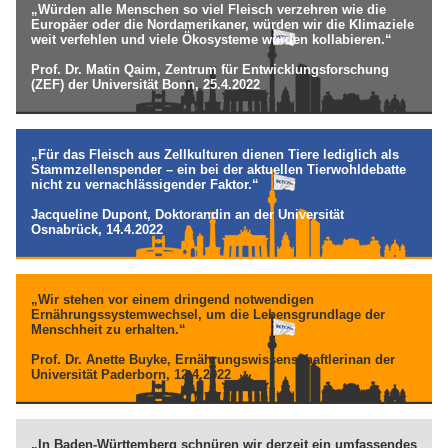
„Würden alle Menschen so viel Fleisch verzehren wie die
Europäer oder die Nordamerikaner, würden wir die Klimaziele
weit verfehlen und viele Ökosysteme würden kollabieren.“
Prof. Dr. Matin Qaim, Zentrum für Entwicklungsforschung
(ZEF) der Universität Bonn, 25.4.2022
„Für das Fleisch aus Zellkulturen dienen Tiere lediglich als
Stammzellenspender – ein bei der aktuellen Tierwohldebatte
nicht zu vernachlässigender Faktor.“
Jacqueline Dupont, Doktorandin an der Universität
Osnabrück, 14.4.2022
„Wir stehen vor einem dringend notwendigen
Ernährungssystemwechsel, um die Lebensgrundlage der
Menschheit zu erhalten.“
Prof. Dr. Anette Buyke, Ernährungswissenschaftlerinan der
Universität Paderborn, 12.4.2022
„In Baden-Württemberg schnüren wir derzeit ein umfassendes