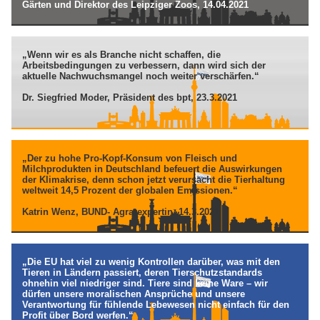
Gärten und Direktor des Leipziger Zoos, 14.04.2021
„Wenn wir es als Branche nicht schaffen, die
Arbeitsbedingungen zu verbessern, dann wird sich der
aktuelle Nachwuchsmangel noch weiter verschärfen.“
Dr. Siegfried Moder, Präsident des bpt, 23.3.2021
„Der zu hohe Pro-Kopf-Konsum von Fleisch und
Milchprodukten in Deutschland befeuert die Auswirkungen
der Klimakrise, denn schon jetzt verursacht die Tierhaltung
weltweit 14,5 Prozent der globalen Emissionen.“
Katrin Wenz, BUND- Agrarexpertin, 14.3.2021
„Die EU hat viel zu wenig Kontrollen darüber, was mit den
Tieren in Ländern passiert, deren Tierschutzstandards
ohnehin viel niedriger sind. Tiere sind keine Ware – wir
dürfen unsere moralischen Ansprüche und unsere
Verantwortung für fühlende Lebewesen nicht einfach für den
Profit über Bord werfen.“