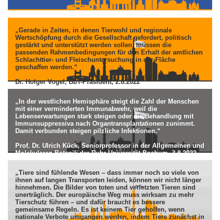
„Gerade in Zeiten, in denen Tierwohl und regionale
Wertschöpfung durch die Gesellschaft gefordert, politisch
gestärkt und unterstützt werden sollen, müssen die
passenden Rahmenbedingungen für den Erhalt der amtlichen
Schlachttier- und Fleischuntersuchung in der Fläche
geschaffen werden.“
Dr. Holger Vogel, BbT-Präsident, 2.8.2022
„In der westlichen Hemisphäre steigt die Zahl der Menschen
mit einer verminderten Immunabwehr, weil die
Lebenserwartungen stark steigen oder die Behandlung mit
Immunsuppressiva nach Organtransplantationen zunimmt.
Damit verbunden steigen pilzliche Infektionen.“
Prof. Dr. Ulrich Kück, Seniorprofessor in der Allgemeinen und
Molekularen Botanik der Ruhr Universität Bochum, 3.8.2022
„Tiere sind fühlende Wesen – dass immer noch so viele von
ihnen auf langen Transporten leiden, können wir nicht länger
hinnehmen. Die Bilder von toten und verletzten Tieren sind
unerträglich. Der europäische Weg muss wirksam zu mehr
Tierschutz führen – und dafür braucht es bessere
gemeinsame Regeln. Es ist keinem Tier geholfen, wenn
nationale Verbote umgangen werden, indem Tiere zunächst in