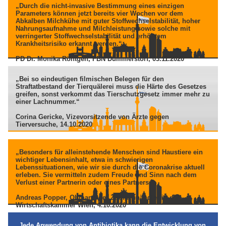
„Durch die nicht-invasive Bestimmung eines einzigen
Parameters können jetzt bereits vier Wochen vor dem
Abkalben Milchkühe mit guter Stoffwechselstabilität, hoher
Nahrungsaufnahme und Milchleistung sowie solche mit
verringerter Stoffwechselstabilität und erhöhtem
Krankheitsrisiko erkannt werden.“
PD Dr. Monika Röntgen, FBN Dummerstorf, 03.11.2020
„Bei so eindeutigen filmischen Belegen für den
Straftatbestand der Tierquälerei muss die Härte des Gesetzes
greifen, sonst verkommt das Tierschutzgesetz immer mehr zu
einer Lachnummer.“
Corina Gericke, Vizevorsitzende von Ärzte gegen
Tierversuche, 14.10.2020
„Besonders für alleinstehende Menschen sind Haustiere ein
wichtiger Lebensinhalt, etwa in schwierigen
Lebenssituationen, wie wir sie durch die Coronakrise aktuell
erleben. Sie vermitteln zudem Freude und Sinn nach dem
Verlust einer Partnerin oder eines Partners.“
Andreas Popper, Obmann der Zoofachhändler in der
Wirtschaftskammer Wien, 4.10.2020
„Jede Anwendung von Antibiotika kann die Entwicklung von