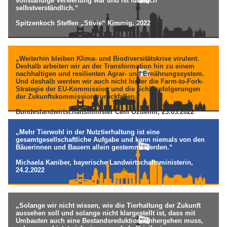
vollständige Verwertung war und ist für mich
selbstverständlich.“
Spitzenkoch Steffen „Stivie“ Kimmig, 2022
„Weiterhin bleiben Klima- und Biodiversitätskrise virulent.
Deshalb arbeiten wir an der Transformation hin zu einem
nachhaltigen und resilienten Agrar- und Ernährungssystem.
Und deshalb werden wir auch nicht hinter die Farm-to-Fork-
Strategie der EU-Kommission und die Schlussfolgerungen
der Zukunftskommission zurückfallen.“
Bundeslandwirtschaftsminister Cem Özdemir, 23.03.2022
„Mehr Tierwohl in der Nutztierhaltung ist eine
gesamtgesellschaftliche Aufgabe und kann niemals von den
Bäuerinnen und Bauern allein gestemmt werden.“
Michaela Kaniber, bayerische Landwirtschaftsministerin,
24.2.2022
„Solange wir nicht wissen, wie die Tierhaltung der Zukunft
aussehen soll und solange nicht klargestellt ist, dass mit
Umbauten auch eine Bestandsreduktion einhergehen muss,