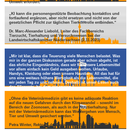
Umwelt erfordert.“
Carlos Das Neves, leitender Wissenschaftler der EFSA.
„KI kann die personengestützte Beobachtung kontaktlos und
(28.02.2024)
fortlaufend ergänzen, aber nicht ersetzen und nicht von der
gesetzlichen Pflicht zur täglichen Tierkontrolle entbinden.“
Dr. Marc-Alexander Liebold, Leiter des Fachbereichs
Tierzucht, Tierhaltung und Versuchswesen bei der
Landwirtschaftskammer Niedersachsen (2.11.2023)
„Mir ist klar, dass die Teuerung viele Menschen belastet. Was
mir in der ganzen Diskussion gerade aber schon abgeht, ist
das ehrliche Eingeständnis, dass wir für unsere Lebensmittel
vor allem einfach kein Geld ausgeben wollen. Urlaube,
Handys, Kleidung oder eben unsere Haustiere: All das hat für
uns eine weitaus höhere Wertigkeit als die Lebensmittel, die
wir jeden Tag zu uns nehmen. Deshalb ist unser Essen auch
das Allererste, bei dem wir sparen.“
Hannes Royer, Landwirt und Gründer des Vereins Land schafft
„Ohne die Veterinärmedizin gibt es keine adäquate Reaktion
Leben. (30.10.2023)
auf die neuen Gefahren durch den Klimawandel – sowohl im
Bereich der Zoonosen, als auch in der Nutztierhaltung. Nur
mit der Veterinärmedizin kann das Wohlergehen von Mensch,
Tier und Umwelt gesichert werden.“
Petra Winter, Rektorin der Vetmeduni Wien. (28.9.2023)