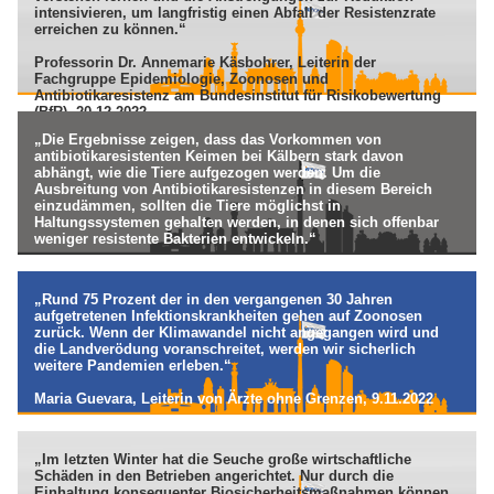
intensivieren, um langfristig einen Abfall der Resistenzrate
erreichen zu können.“
Professorin Dr. Annemarie Käsbohrer, Leiterin der
Fachgruppe Epidemiologie, Zoonosen und
Antibiotikaresistenz am Bundesinstitut für Risikobewertung
(BfR), 20.12.2022
„Die Ergebnisse zeigen, dass das Vorkommen von
antibiotikaresistenten Keimen bei Kälbern stark davon
abhängt, wie die Tiere aufgezogen werden. Um die
Ausbreitung von Antibiotikaresistenzen in diesem Bereich
einzudämmen, sollten die Tiere möglichst in
Haltungssystemen gehalten werden, in denen sich offenbar
weniger resistente Bakterien entwickeln.“
Friedel Cramer, Präsident des Bundesamtes für
Verbraucherschutz und Lebensmittelsicherheit (BVL),
„Rund 75 Prozent der in den vergangenen 30 Jahren
8.12.2022
aufgetretenen Infektionskrankheiten gehen auf Zoonosen
zurück. Wenn der Klimawandel nicht angegangen wird und
die Landverödung voranschreitet, werden wir sicherlich
weitere Pandemien erleben.“
Maria Guevara, Leiterin von Ärzte ohne Grenzen, 9.11.2022
„Im letzten Winter hat die Seuche große wirtschaftliche
Schäden in den Betrieben angerichtet. Nur durch die
Einhaltung konsequenter Biosicherheitsmaßnahmen können