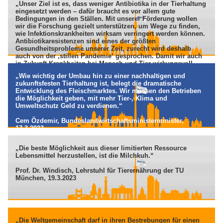
„Unser Ziel ist es, dass weniger Antibiotika in der Tierhaltung
eingesetzt werden – dafür braucht es vor allem gute
Bedingungen in den Ställen. Mit unserer Förderung wollen
wir die Forschung gezielt unterstützen, um Wege zu finden,
wie Infektionskrankheiten wirksam verringert werden können.
Antibiotikaresistenzen sind eines der größten
Gesundheitsprobleme unserer Zeit, zurecht wird deshalb
auch von der ‚stillen Pandemie‘ gesprochen. Damit wir auch
in Zukunft Krankheiten bei Mensch und Tier wirkungsvoll
behandeln können, müssen wir den Einsatz von Antibiotika
„Wie wichtig der Umbau hin zu einer nachhaltigen und
dauerhaft senken“.
zukunftsfesten Tierhaltung ist, belegt die dramatische
Entwicklung des Fleischmarktes. Wir müssen den Betrieben
Dr. Ophelia Nick, Parlamentarische Staatssekretärinim BMEL
die Möglichkeit geben, mit mehr Tier-, Klima und
(22.5.2023)
Umweltschutz Geld zu verdienen.“
Cem Özdemir, Bundeslandwirtschaftsministerminister,
17.3.2023
„Die beste Möglichkeit aus dieser limitierten Ressource
Lebensmittel herzustellen, ist die Milchkuh.“
Prof. Dr. Windisch, Lehrstuhl für Tierernährung der TU
München, 19.3.2023
„Die Weltgemeinschaft darf in ihren Bestrebungen für einen