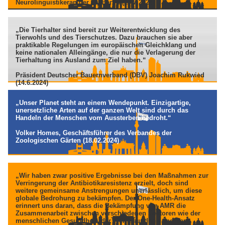
Neurolinguistikeran der FU-Berlin (23.7.2024)
„Die Tierhalter sind bereit zur Weiterentwicklung des
Tierwohls und des Tierschutzes. Dazu brauchen sie aber
praktikable Regelungen im europäischen Gleichklang und
keine nationalen Alleingänge, die nur die Verlagerung der
Tierhaltung ins Ausland zum Ziel haben.“
Präsident Deutscher Bauernverband (DBV) Joachim Rukwied
(14.6.2024)
„Unser Planet steht an einem Wendepunkt. Einzigartige,
unersetzliche Arten auf der ganzen Welt sind durch das
Handeln der Menschen vom Aussterben bedroht.“
Volker Homes, Geschäftsführer des Verbandes der
Zoologischen Gärten (18.02.2024)
„Wir haben zwar positive Ergebnisse bei den Maßnahmen zur
Verringerung der Antibiotikaresistenz erzielt, doch sind
weitere gemeinsame Anstrengungen unerlässlich, um diese
globale Bedrohung zu bekämpfen. Der One-Health-Ansatz
erinnert uns daran, dass die Bekämpfung von AMR die
Zusammenarbeit zwischen verschiedenen Sektoren wie der
menschlichen Gesundheit, der Tiergesundheit und der