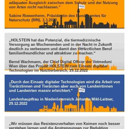
adäquaten Ausgleich zwischen dem Schutz und der Nutzung
von Arten nicht nachlassen.“
Sabine Riewenherm, Präsidentin des Bundesamtes für
Naturschutz (BfN), 3.3.2023
„HOLSTEIN hat das Potenzial, die tiermedizinische
Versorgung an Wochenenden und in der Nacht in Zukunft
deutlich zu verbessern und damit den tierärztlichen Beruf
familienfreundlicher und attraktiver zu machen.“
Bernd Wachmann, der Chief Digital Officer der Vetmeduni
Wien über das Projekt HOLSTEIN zum Einsatz digitaler
Technologien im Nutztierbereich, 29.12.2022
„Durch den Einsatz digitaler Technologien wird die Arbeit von
Tierärztinnen und Tierärzten aber auch von Landwirtinnen
und Landwirten massiv erleichtert.“
Landeshauptfrau in Niederösterreich Johanna Mikl-Leitner,
29.12.2022
„Wir müssen das Resistenzverhalten von Keimen noch besser
verstehen lernen und die Anstrengungen zur Reduktion