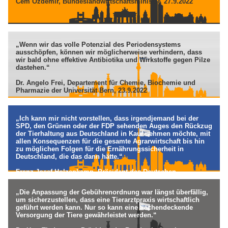
Cem Özdemir, Bundeslandwirtschaftsminister, 27.9.2022
„Wenn wir das volle Potenzial des Periodensystems
ausschöpfen, können wir möglicherweise verhindern, dass
wir bald ohne effektive Antibiotika und Wirkstoffe gegen Pilze
dastehen.“
Dr. Angelo Frei, Departement für Chemie, Biochemie und
Pharmazie der Universität Bern, 23.9.2022
„Ich kann mir nicht vorstellen, dass irgendjemand bei der
SPD, den Grünen oder der FDP sehenden Auges den Rückzug
der Tierhaltung aus Deutschland in Kauf nehmen möchte, mit
allen Konsequenzen für die gesamte Agrarwirtschaft bis hin
zu möglichen Folgen für die Ernährungssicherheit in
Deutschland, die das dann hätte.“
Franz-Josef Holzenkamp, Präsident des Deutschen
Raiffeisenverbandes, 22.9.2022
„Die Anpassung der Gebührenordnung war längst überfällig,
um sicherzustellen, dass eine Tierarztpraxis wirtschaftlich
geführt werden kann. Nur so kann eine flächendeckende
Versorgung der Tiere gewährleistet werden.“