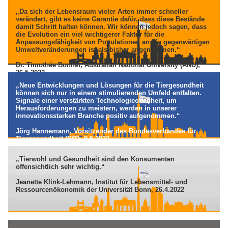
„Da sich der Lebensraum vieler Arten immer schneller
verändert, gibt es keine Garantie dafür, dass diese Bestände
damit Schritt halten können. Wir können jedoch sagen, dass
die Evolution ein viel wichtigerer Faktor für die
Anpassungsfähigkeit von Populationen an die gegenwärtigen
Umweltveränderungen ist als bisher angenommen.“
Dr. Timothée Bonnet, Australian National University (ANU),
26.5.2022
„Neue Entwicklungen und Lösungen für die Tiergesundheit
können sich nur in einem stimulierenden Umfeld entfalten.
Signale einer verstärkten Technologieoffenheit, um
Herausforderungen zu meistern, werden in unserer
innovationsstarken Branche positiv aufgenommen.“
Jörg Hannemann, Vorsitzender des Bundesverbandes für
Tiergesundheit (BfT), 9.5.2022
„Tierwohl und Gesundheit sind den Konsumenten
offensichtlich sehr wichtig.“
Jeanette Klink-Lehmann, Institut für Lebensmittel- und
Ressourcenökonomik der Universität Bonn, 26.4.2022