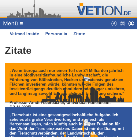
Menü ≡
Vetmed Inside
Personalia
Zitate
Zitate
„Wenn Europa auch nur einen Teil der 24 Milliarden jährlich
in eine biodiversitätsfreundliche Landwirtschaft, die
Förderung von Blühstreifen, Hecken und extensiv genutzten
Flächen investieren würde, könnten wir die Folgen des
Insektenrückgangs deutlich abmildern oder sogar umkehren,
und langfristig sowohl Erträge als auch Ernährung sichern.“
Professor Arndt Feuerbacher, Universität Hohenheim.
(13.11.2025)
„Tierschutz ist eine gesamtgesellschaftliche Aufgabe. Ich
sehe es als große Verantwortung und zugleich als
Herzensanliegen, mich künftig auch in dieser Funktion für
das Wohl der Tiere einzusetzen. Dabei ist mir der Dialog mit
den Tierschutzverbänden, der Landwirtschaft, der