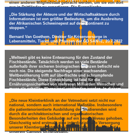
einen anderen Mitgliedstaat gebracht werden, um sie von dort
aus in Drittländer zu exportieren. Die Europäische
Kommission sollte nun zügig handeln.“
„Die Stärkung der Akteure und der Wirtschaftsakteure durch
Informationen ist von größter Bedeutung, um die Ausbreitung
Cem Özdemir, Bundeslandwirtschaftsminister, 18.7.2022
der Afrikanischen Schweinepest auf dem Kontinent zu
stoppen.“
Bernard Van Goethem, Direktor für Krisenvorsorge in
Lebensmitteln, Tieren und Pflanzen der GD SANTE, 20.7.2022
„Weltweit gibt es keine Entwarnung für den Zustand der
Fischbestände. Tatsächlich werden so viele Bestände
außerhalb ihrer sicheren biologischen Grenzen befischt wie
noch nie. Die steigende Nachfrage einer wachsenden
Weltbevölkerung trifft auf überfischte und schrumpfende
Fischbestände. Diese Entwicklung ist fatal für die
Ernährungssicherheit von mehreren Milliarden Menschen und
muss als schrilles Warnsignal verstanden werden. In diesem
Jahrzehnt müssen wir mit einer klugen Meeres- und
Fischereipolitik den Weg in die Zukunft ebnen. Ohne
„Die neue Kleintierklinik an der Vetmeduni setzt nicht nur
Richtungswechsel steuern wir weiter auf eine ökologische
national, sondern auch international Maßstäbe. Insbesondere
Katastrophe zu.“
die patientenorientierte Ausbildung der Studierenden wird
durch die architektonischen und organisatorischen
Karoline Schacht, Fischereiexpertin beim WWF Deutschland,
Besonderheiten des Gebäudes auf ein neues Niveau gehoben.
29.6.2022
Gleichzeitig wird erstmals eine interdisziplinäre Versorgung
unserer Kleintierpatienten an einem einzigen Standort auf
unserem Campus sichergestellt.“