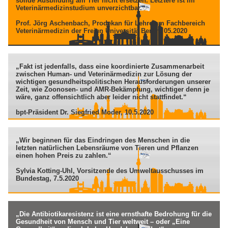
solide Ausbildung am Tier nicht ersetzen. Letztere ist im
Veterinärmedizinstudium unverzichtbar.“
Prof. Jörg Aschenbach, Prodekan für Lehre am Fachbereich
Veterinärmedizin der Freien Universität Berlin, 05.2020
„Fakt ist jedenfalls, dass eine koordinierte Zusammenarbeit
zwischen Human- und Veterinärmedizin zur Lösung der
wichtigen gesundheitspolitischen Herausforderungen unserer
Zeit, wie Zoonosen- und AMR-Bekämpfung, wichtiger denn je
wäre, ganz offensichtlich aber leider nicht stattfindet.“
bpt-Präsident Dr. Siegfried Moder, 10.5.2020
„Wir beginnen für das Eindringen des Menschen in die
letzten natürlichen Lebensräume von Tieren und Pflanzen
einen hohen Preis zu zahlen.“
Sylvia Kotting-Uhl, Vorsitzende des Umweltausschusses im
Bundestag, 7.5.2020
„Die Antibiotikaresistenz ist eine ernsthafte Bedrohung für die
Gesundheit von Mensch und Tier weltweit – oder „Eine