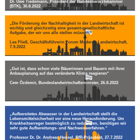
Dr. Uwe Tiedemann, Präsident der Bundestierärztekammer
(BTK), 30.8.2022
„Die Förderung der Nachhaltigkeit in der Landwirtschaft ist
wichtig und gleichzeitig eine gesamt-gesellschaftliche
Aufgabe, der wir uns alle stellen müssen.“
Lea Fließ, Geschäftsführerin Forum Moderne Landwirtschaft,
7.9.2022
„Gut ist, dass schon viele Bäuerinnen und Bauern mit ihrer
Anbauplanung auf das veränderte Klima reagieren“
Cem Özdemir, Bundeslandwirtschaftsminister, 26.8.2022
„Aufbereitetes Abwasser in der Landwirtschaft stellt die
Lebensmittelsicherheit vor eine neue Herausforderung. Um
Krankheitserreger bestmöglich zu reduzieren, benötigen wir
sehr gute Aufbereitungs- und Nachweisverfahren.“
Professor Dr. Dr. Andreas Hensel, BfR-Präsident, 27.7.2022