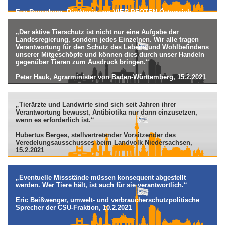
Eva Rosenberg, Direktorin von VIER PFOTEN Österreich,
01.03.2021
„Der aktive Tierschutz ist nicht nur eine Aufgabe der
Landesregierung, sondern jedes Einzelnen. Wir alle tragen
Verantwortung für den Schutz des Lebens und Wohlbefindens
unserer Mitgeschöpfe und können dies durch unser Handeln
gegenüber Tieren zum Ausdruck bringen.“
Peter Hauk, Agrarminister von Baden-Württemberg, 15.2.2021
„Tierärzte und Landwirte sind sich seit Jahren ihrer
Verantwortung bewusst, Antibiotika nur dann einzusetzen,
wenn es erforderlich ist.“
Hubertus Berges, stellvertretender Vorsitzender des
Veredelungsausschusses beim Landvolk Niedersachsen,
15.2.2021
„Eventuelle Missstände müssen konsequent abgestellt
werden. Wer Tiere hält, ist auch für sie verantwortlich.“
Eric Beißwenger, umwelt- und verbraucherschutzpolitische
Sprecher der CSU-Fraktion, 10.2.2021