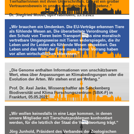
Tierhalter/innen mit ihren Unterschriften. Das ist ein großer
Vertrauensbeweis in unsere medizinische Kompetenz.“
Dr. Siegfried Moder, bpt-Präsindent, 13.9.2021
„Wir brauchen ein Umdenken. Die EU-Verträge erkennen Tiere
als fühlende Wesen an. Die überarbeitete Verordnung über
den Schutz von Tieren beim Transport muss eine moralisch
vertretbare Umgangsweise mit Tieren widerspiegeln, die ihr
Leben und ihr Leiden als fühlende Wesen respektiert. Das
Leben und das Wohl der Tiere muss immer Vorrang haben
vor allen wirtschaftlichen Interessen.“
Julia Havenstein, Vorsitzende des Vereins Animal´Angels,
September 2021
„Die Genome enthalten Informationen von unschätzbarem
Wert, etwa über Anpassungen an Klimabedingungen oder die
Evolution der Arten. Wir stehen erst am Anfang.“
Prof. Dr. Axel Janke, Wissenschaftler am Senckenberg
Biodiversität und Klima Forschungszentrum (SBiK-F) in
Frankfurt, 05.05.2021
„Wir wollen keinesfalls in eine Lage kommen, in denen
unsere Mitglieder mit Tierschutzproblemen konfrontiert
werden, für die letztlich der Staat die Verantwortung trägt.“
Jörg Junhold, Präsident des Verbandes der Zoologischen