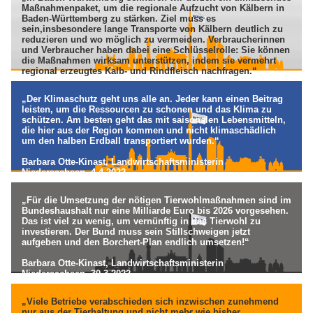
Maßnahmenpaket, um die regionale Aufzucht von Kälbern in
Baden-Württemberg zu stärken. Ziel muss es
sein,insbesondere lange Transporte von Kälbern deutlich zu
reduzieren und wo möglich zu vermeiden. Verbraucherinnen
und Verbraucher haben dabei eine Schlüsselrolle: Sie können
die Maßnahmen wirksam unterstützen, indem sie vermehrt
regional erzeugtes Kalb- und Rindfleisch nachfragen.“
Peter Hauk, Landwirtschaftsminister von Baden-Wüttemberg,
„Der Klimaschutz geht uns alle an. Jeder kann einen Beitrag
7.4.2022
leisten, um die Ressourcen zu schonen und das Klima zu
schützen. Am besten geht das mit saisonalen Lebensmitteln,
die hier aus der Region kommen und nicht klimaschädlich
um den halben Erdball transportiert wurden.“
Barbara Otte-Kinast, Landwirtschaftsministerin
Niedersachsen, 4.4.2022
„Für die Umsetzung der nötigen Tierwohlmaßnahmen sind im
Bundeshaushalt nur eine Milliarde Euro bis 2026 vorgesehen.
Das ist viel zu wenig, um vernünftig in das Tierwohl zu
investieren. Der Bund muss sein Stillschweigen jetzt
aufgeben und den Borchert-Plan endlich umsetzen!“
Barbara Otte-Kinast, Landwirtschaftsministerin
Niedersachsen, 30.3.2022
„Viele Betriebe verabschieden sich inzwischen zunehmend
nur aus der Tierhaltung und nicht mehr wie bisher