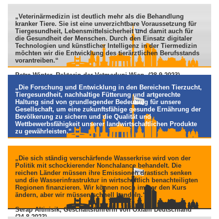
„Veterinärmedizin ist deutlich mehr als die Behandlung
kranker Tiere. Sie ist eine unverzichtbare Voraussetzung für
Tiergesundheit, Lebensmittelsicherheit und damit auch für
die Gesundheit der Menschen. Durch den Einsatz digitaler
Technologien und künstlicher Intelligenz in der Tiermedizin
möchten wir die Entwicklung des tierärztlichen Berufsstands
vorantreiben.“
Petra Winter, Rektorin der Vetmeduni Wien. (28.9.2023)
„Die Forschung und Entwicklung in den Bereichen Tierzucht,
Tiergesundheit, nachhaltige Fütterung und artgerechte
Haltung sind von grundlegender Bedeutung für unsere
Gesellschaft, um eine zukunftsfähige gesunde Ernährung der
Bevölkerung zu sichern und die Qualität und
Wettbewerbsfähigkeit unserer landwirtschaftlichen Produkte
zu gewährleisten.“
Serap Altinisik, Geschäftsführerin von Oxfam Deutschland
(24.8.2023)
„Die sich ständig verschärfende Wasserkrise wird von der
Politik mit schockierender Nonchalance behandelt. Die
reichen Länder müssen ihre Emissionen drastisch senken
und die Wasserinfrastruktur in wirtschaftlich benachteiligten
Regionen finanzieren. Wir können noch immer den Kurs
ändern, aber wir müssen schnell handeln.“
Serap Altinisik, Geschäftsführerin von Oxfam Deutschland
(24.8.2023)