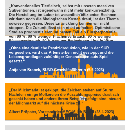
„Konventionelles Tierfleisch, selbst mit unseren massiven
Subventionen, ist irgendwann nicht mehr konkurrenzfähig.
Die Herstellung im Labor ist wesentlich effizienter. Rechnen
wir dann noch die ökologischen Kosten drauf, ist das Thema
sowieso gegessen. Diese Entwicklung können wir nicht
stoppen. Die Zukunft lässt sich nicht aufhalten. Optimistische
Studien prognostizieren im besten Fall ein Einsparpotential
von 90 %: 90 % weniger Flächenverbrauch, 90 % weniger
Wasserverbrauch, 90 % weniger Emissionen. Und In-Vitro-
Fleisch könnte auch dabei helfen, kognitive Dissonanz
„Ohne eine deutliche Pestizidreduktion, wie in der SUR
aufzulösen.“
vorgesehen, wird das Artensterben nicht gestoppt und die
Lebensgrundlagen zukünftiger Generationen aufs Spiel
Prof. Dr. Nick Lin-Hi. Universität Vechta. (31.5.2023)
gesetzt.“
Antje von Broock, BUND-Geschäftsführerin (5.5.2023)
„Der Milchmarkt ist gekippt, die Zeichen stehen auf Sturm.
Nachdem einige Molkereien die Auszahlungspreise drastisch
gesenkt haben und andere ihrem Beispiel gefolgt sind, steuert
der Milchmarkt auf die nächste Krise zu.“
Albert Pröpster, Vorstand der MEG Milch Board (28.4.2023)