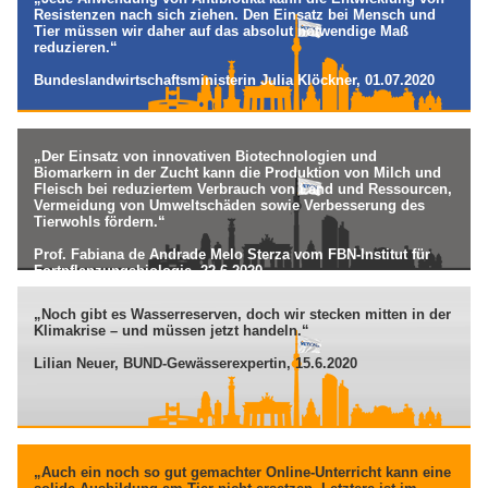
Resistenzen nach sich ziehen. Den Einsatz bei Mensch und
Tier müssen wir daher auf das absolut notwendige Maß
reduzieren.“
Bundeslandwirtschaftsministerin Julia Klöckner, 01.07.2020
„Der Einsatz von innovativen Biotechnologien und
Biomarkern in der Zucht kann die Produktion von Milch und
Fleisch bei reduziertem Verbrauch von Land und Ressourcen,
Vermeidung von Umweltschäden sowie Verbesserung des
Tierwohls fördern.“
Prof. Fabiana de Andrade Melo Sterza vom FBN-Institut für
Fortpflanzungsbiologie, 22.6.2020
„Noch gibt es Wasserreserven, doch wir stecken mitten in der
Klimakrise – und müssen jetzt handeln.“
Lilian Neuer, BUND-Gewässerexpertin, 15.6.2020
„Auch ein noch so gut gemachter Online-Unterricht kann eine