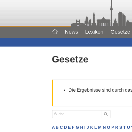
News
Lexikon
Gesetze
Gesetze
Die Ergebnisse sind durch das 
A
B
C
D
E
F
G
H
I
J
K
L
M
N
O
P
R
S
T
U