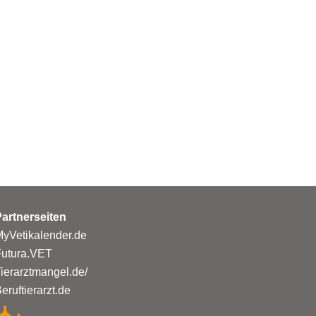
n
artnerseiten
yVetikalender.de
Futura.VET
ierarztmangel.de/
eruftierarzt.de