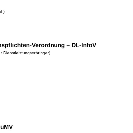
l )
nspflichten-Verordnung – DL-InfoV
r Dienstleistungserbringer)
DüMV