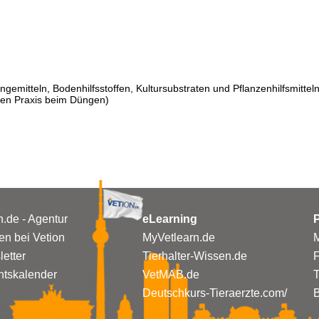
mitteln, Bodenhilfsstoffen, Kultursubstraten und Pflanzenhilfsmittel
hen Praxis beim Düngen)
n.de - Agentur
eLearning
P
n bei Vetion
MyVetlearn.de
M
etter
Tierhalter-Wissen.de
tskalender
VetMAB.de
T
Deutschkurs-Tieraerzte.com/
B