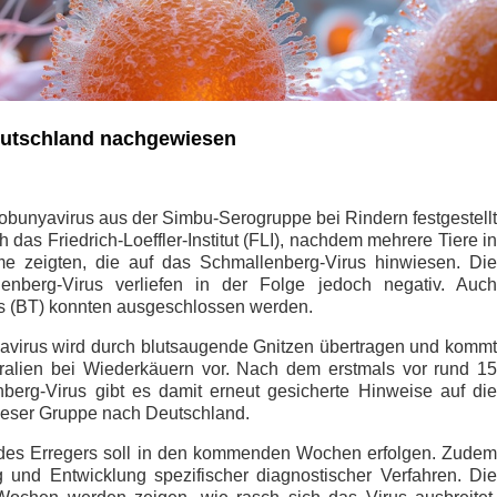
Deutschland nachgewiesen
hobunyavirus aus der Simbu-Serogruppe bei Rindern festgestellt
das Friedrich-Loeffler-Institut (FLI), nachdem mehrere Tiere in
e zeigten, die auf das Schmallenberg-Virus hinwiesen. Die
nberg-Virus verliefen in der Folge jedoch negativ. Auch
us (BT) konnten ausgeschlossen werden.
virus wird durch blutsaugende Gnitzen übertragen und kommt
stralien bei Wiederkäuern vor. Nach dem erstmals vor rund 15
erg-Virus gibt es damit erneut gesicherte Hinweise auf die
ieser Gruppe nach Deutschland.
g des Erregers soll in den kommenden Wochen erfolgen. Zudem
 und Entwicklung spezifischer diagnostischer Verfahren. Die