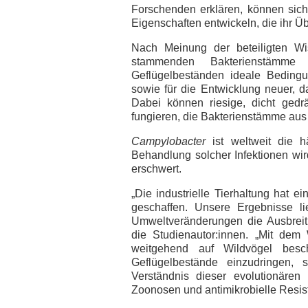
Forschenden erklären, können sic
Eigenschaften entwickeln, die ihr Ü
Nach Meinung der beteiligten Wis
stammenden Bakterienstämme
Geflügelbeständen ideale Beding
sowie für die Entwicklung neuer, 
Dabei können riesige, dicht ged
fungieren, die Bakterienstämme au
Campylobacter
ist weltweit die hä
Behandlung solcher Infektionen wi
erschwert.
„Die industrielle Tierhaltung hat 
geschaffen. Unsere Ergebnisse l
Umweltveränderungen die Ausbreitu
die Studienautor:innen. „Mit de
weitgehend auf Wildvögel besc
Geflügelbestände einzudringen, 
Verständnis dieser evolutionären
Zoonosen und antimikrobielle Resist