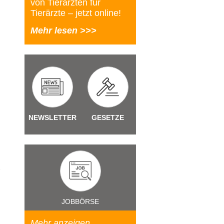
von Tierärzten für
Tierärzte – jetzt online!
Mehr lesen >>>
NEWSLETTER
GESETZE
JOBBÖRSE
Mehr anzeigen...