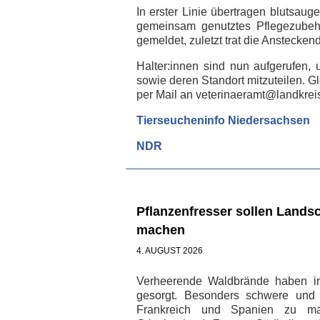
In erster Linie übertragen blutsauge
gemeinsam genutztes Pflegezubehö
gemeldet, zuletzt trat die Anstecken
Halter:innen sind nun aufgerufen,
sowie deren Standort mitzuteilen. Gle
per Mail an veterinaeramt@landkrei
Tierseucheninfo Niedersachsen
NDR
Pflanzenfresser sollen Lands
machen
4. AUGUST 2026
Verheerende Waldbrände haben in
gesorgt. Besonders schwere und t
Frankreich und Spanien zu mas