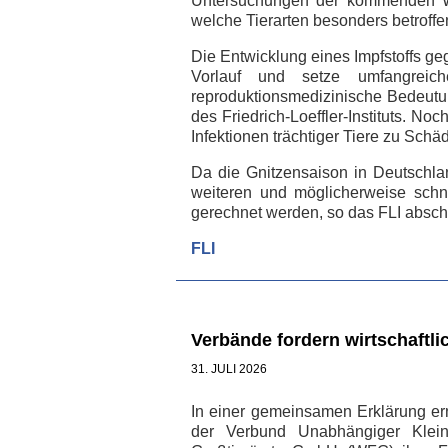
Untersuchungen der kommenden Wo
welche Tierarten besonders betroffe
Die Entwicklung eines Impfstoffs g
Vorlauf und setze umfangreich
reproduktionsmedizinische Bedeutun
des Friedrich-Loeffler-Instituts. N
Infektionen trächtiger Tiere zu Sch
Da die Gnitzensaison in Deutschl
weiteren und möglicherweise schn
gerechnet werden, so das FLI absch
FLI
Verbände fordern wirtschaftli
31. JULI 2026
In einer gemeinsamen Erklärung ern
der Verbund Unabhängiger Kleint