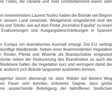
die Türkei, die Ukraine und Teile Großbritanniens waren oder
en Innenministers Laurent Nuñez haben die Brände seit Beginn
in seinem Land verwüstet. Weitgehend eingedämmt sind die
la und Toledo, wie auf dem Portal „Incendios España“ zu lesen
n Evakuierungen und Ausgangsbeschränkungen in Spanien
n Europa ein dramatisches Ausmaß erlangt. Die EU verfolgt
künftige Waldbrände. Neben einer feuerresistenten Vegetation
 Rinder, Pferde und Wisente als Brandschützer eingesetzt
 könnte neben der Reduzierung des Brandrisikos so auch die
 Weidetiere halten die Vegetation kurz und verringern damit die
l, wodurch sich Brände langsamer ausbreiten können.
agentur davon überzeugt ist, dass Wälder auf diesem Weg
gegen Feuer sein könnten, kritisieren Gegner, dass große
hne ausreichende Beteiligung der betroffenen ländlichen