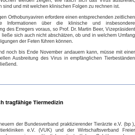
chen werden zeigen, wie rasch sich das Virus ausbreitet,
n sind und mit welchen klinischen Folgen zu rechnen ist.
egen Orthobunyaviren erfordere einen entsprechenden zeitlichen
e Informationen über die klinische und insbesondere
g des Erregers voraus, so Prof. Dr. Martin Beer, Vizepräsident
och ließe sich auch nicht abschätzen, ob und in welchem Umfang
ädigungen der Feten führen können.
and noch bis Ende November andauern kann, müsse mit einer
ellen Ausbreitung des Virus in empfänglichen Tierbeständen
ließend.
ch tragfähige Tiermedizin
euern der Bundesverband praktizierender Tierärzte e.V. (bp ),
ierkliniken e.V. (VUK) und der Wirtschaftsverband Freier