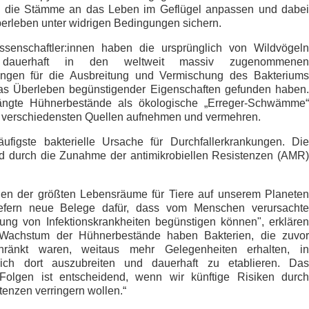
h die Stämme an das Leben im Geflügel anpassen und dabei
berleben unter widrigen Bedingungen sichern.
senschaftler:innen haben die ursprünglich von Wildvögeln
 dauerhaft in den weltweit massiv zugenommenen
ungen für die Ausbreitung und Vermischung des Bakteriums
das Überleben begünstigender Eigenschaften gefunden haben.
rängte Hühnerbestände als ökologische „Erreger-Schwämme“
s verschiedensten Quellen aufnehmen und vermehren.
ufigste bakterielle Ursache für Durchfallerkrankungen. Die
rd durch die Zunahme der antimikrobiellen Resistenzen (AMR)
einen der größten Lebensräume für Tiere auf unserem Planeten
iefern neue Belege dafür, dass vom Menschen verursachte
ng von Infektionskrankheiten begünstigen können", erklären
m Wachstum der Hühnerbestände haben Bakterien, die zuvor
hränkt waren, weitaus mehr Gelegenheiten erhalten, in
sich dort auszubreiten und dauerhaft zu etablieren. Das
 Folgen ist entscheidend, wenn wir künftige Risiken durch
enzen verringern wollen.“