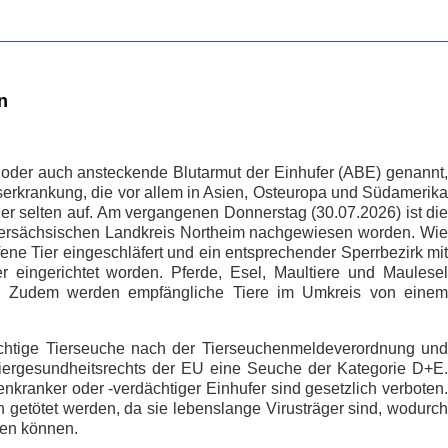
en
 oder auch ansteckende Blutarmut der Einhufer (ABE) genannt,
serkrankung, die vor allem in Asien, Osteuropa und Südamerika
eher selten auf. Am vergangenen Donnerstag (30.07.2026) ist die
dersächsischen Landkreis Northeim nachgewiesen worden. Wie
offene Tier eingeschläfert und ein entsprechender Sperrbezirk mit
 eingerichtet worden. Pferde, Esel, Maultiere und Maulesel
n. Zudem werden empfängliche Tiere im Umkreis von einem
lichtige Tierseuche nach der Tierseuchenmeldeverordnung und
iergesundheitsrechts der EU eine Seuche der Kategorie D+E.
kranker oder -verdächtiger Einhufer sind gesetzlich verboten.
n getötet werden, da sie lebenslange Virusträger sind, wodurch
ken können.