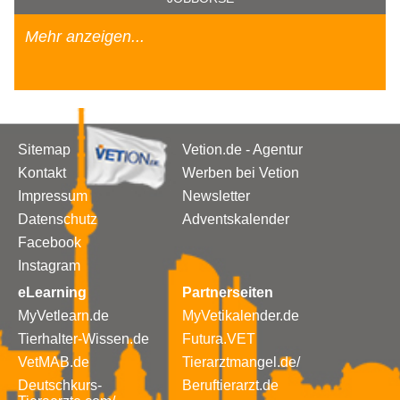
Mehr anzeigen...
Sitemap
Vetion.de - Agentur
Kontakt
Werben bei Vetion
Impressum
Newsletter
Datenschutz
Adventskalender
Facebook
Instagram
eLearning
Partnerseiten
MyVetlearn.de
MyVetikalender.de
Tierhalter-Wissen.de
Futura.VET
VetMAB.de
Tierarztmangel.de/
Deutschkurs-
Beruftierarzt.de