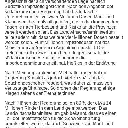
Angesichts der sich verschärfenden Lage hat sich
Südafrika Impfstoffe gesichert. Nach den Angaben der
südafrikanischen Regierung hat das türkische
Unternehmen Dollvet zwei Millionen Dosen Maul- und
Klauenseuche-Impfstoff geliefert, die in den kommenden
Tagen je nach Tierbestand und Risiko an die Provinzen
verteilt werden sollen. Das Landwirtschaftsministerium
teilte zudem mit, dass weitere vier Millionen Dosen bestellt
worden seien. Fünf Millionen Impfstoffdosen hat das
Ministerium außerdem in Argentinien bestellt. Die
Lieferung soll in zwei Tranchen erfolgen, sobald die
südafrikanische Arzneimittelbehörde die
Importgenehmigung erteilt hat, hieß es in der Erklärung
Nach Meinung zahlreicher Viehhalter:innen hat die
Regierung Südafrikas jedoch viel zu spät auf das
Seuchengeschehen reagiert, was daher zu massiven
Verluste geführt habe. So drohen der Regierung einige
Klagen seitens der Tierhalter:innen..
Nach Plänen der Regierung sollen 80 % der etwa 14
Millionen Rinder in dem Land geimpft werden. Das
Landwirtschaftsministerium gab bekannt, dass es einen
Teil der Impfstoffdosen für die Schweinehaltung
bereitstellen werde, da auch Schweine von Maul- und