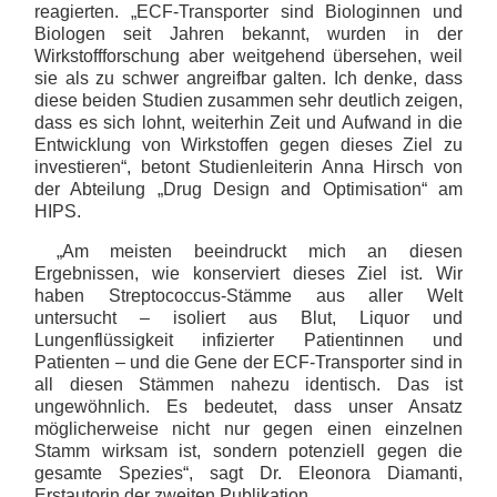
reagierten. „ECF-Transporter sind Biologinnen und
Biologen seit Jahren bekannt, wurden in der
Wirkstoffforschung aber weitgehend übersehen, weil
sie als zu schwer angreifbar galten. Ich denke, dass
diese beiden Studien zusammen sehr deutlich zeigen,
dass es sich lohnt, weiterhin Zeit und Aufwand in die
Entwicklung von Wirkstoffen gegen dieses Ziel zu
investieren“, betont Studienleiterin Anna Hirsch von
der Abteilung „Drug Design and Optimisation“ am
HIPS.
„Am meisten beeindruckt mich an diesen
Ergebnissen, wie konserviert dieses Ziel ist. Wir
haben Streptococcus-Stämme aus aller Welt
untersucht – isoliert aus Blut, Liquor und
Lungenflüssigkeit infizierter Patientinnen und
Patienten – und die Gene der ECF-Transporter sind in
all diesen Stämmen nahezu identisch. Das ist
ungewöhnlich. Es bedeutet, dass unser Ansatz
möglicherweise nicht nur gegen einen einzelnen
Stamm wirksam ist, sondern potenziell gegen die
gesamte Spezies“, sagt Dr. Eleonora Diamanti,
Erstautorin der zweiten Publikation.