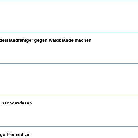
widerstandfähiger gegen Waldbrände machen
nd nachgewiesen
ige Tiermedizin