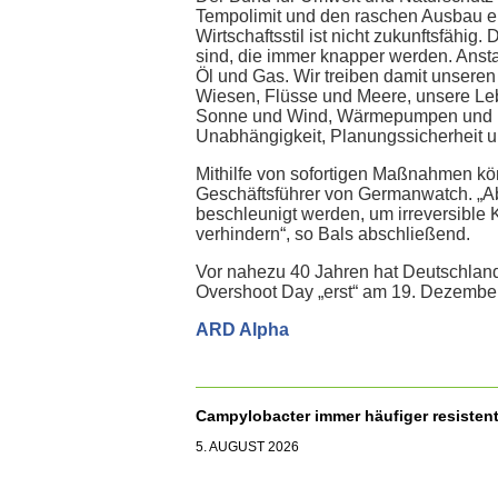
Tempolimit und den raschen Ausbau er
Wirtschaftsstil ist nicht zukunftsfähig
sind, die immer knapper werden. Anst
Öl und Gas. Wir treiben damit unsere
Wiesen, Flüsse und Meere, unsere Le
Sonne und Wind, Wärmepumpen und lei
Unabhängigkeit, Planungssicherheit u
Mithilfe von sofortigen Maßnahmen kön
Geschäftsführer von Germanwatch. „A
beschleunigt werden, um irreversible 
verhindern“, so Bals abschließend.
Vor nahezu 40 Jahren hat Deutschland
Overshoot Day „erst“ am 19. Dezember
ARD Alpha
Campylobacter immer häufiger resisten
5. AUGUST 2026