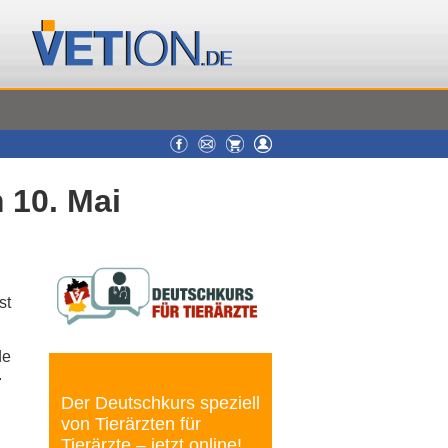
 10. Mai
st
de
.
Der Deutschkurs speziell
von Tierärzten für
Tierärzte – jetzt online!