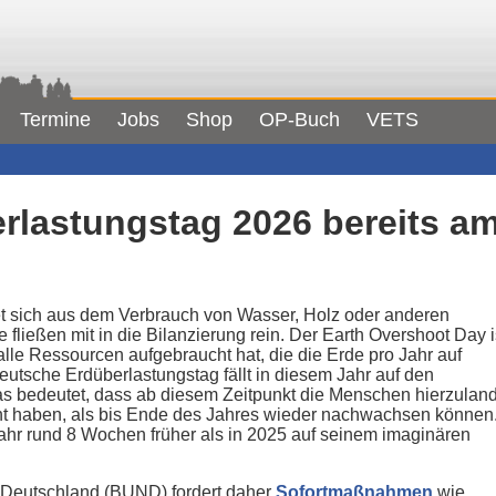
Termine
Jobs
Shop
OP-Buch
VETS
rlastungstag 2026 bereits am
t sich aus dem Verbrauch von Wasser, Holz oder anderen
fließen mit in die Bilanzierung rein. Der Earth Overshoot Day i
lle Ressourcen aufgebraucht hat, die die Erde pro Jahr auf
utsche Erdüberlastungstag fällt in diesem Jahr auf den
 bedeutet, dass ab diesem Zeitpunkt die Menschen hierzulan
ht haben, als bis Ende des Jahres wieder nachwachsen können
ahr rund 8 Wochen früher als in 2025 auf seinem imaginären
 Deutschland (BUND) fordert daher
Sofortmaßnahmen
wie