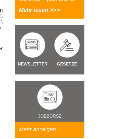
Mehr lesen >>>
en
e,
r,
s
er
NEWSLETTER
GESETZE
JOBBÖRSE
Mehr anzeigen...