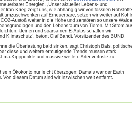
neuerbarer Energien. „Unser aktueller Lebens- und
. Der Iran-Krieg zeigt uns, wie abhängig wir von fossilen Rohstoff
att umzuschwenken auf Erneuerbare, setzen wir weiter auf Kohl
n CO2-Austoß weiter in die Höhe und zerstören so unsere Wälde
bensgrundlagen und den Lebensraum von Tieren. Mit Strom au
chten, kleinen und sparsamen E-Autos schaffen wir
nd Klimaschutz“, betont Olaf Bandt, Vorsitzender des BUND.
ne die Überlastung bald sinken, sagt Christoph Bals, politisch
ber diese und weitere ermutigende Trends müssen stark
Klima-Kipppunkte und massive weitere Artenverluste zu
 sein Ökokonto nur leicht überzogen: Damals war der Earth
. Von diesem Datum sind wir inzwischen weit entfernt.
t