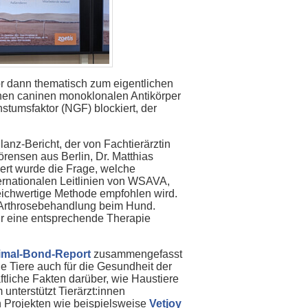
or dann thematisch zum eigentlichen
einen caninen monoklonalen Antikörper
tumsfaktor (NGF) blockiert, der
anz-Bericht, der von Fachtierärztin
örensen aus Berlin, Dr. Matthias
iert wurde die Frage, welche
ernationalen Leitlinien von WSAVA,
eichwertige Methode empfohlen wird.
r Arthrosebehandlung beim Hund.
ür eine entsprechende Therapie
mal-Bond-Report
zusammengefasst
e Tiere auch für die Gesundheit der
tliche Fakten darüber, wie Haustiere
nterstützt Tierärzt:innen
en Projekten wie beispielsweise
Vetjoy