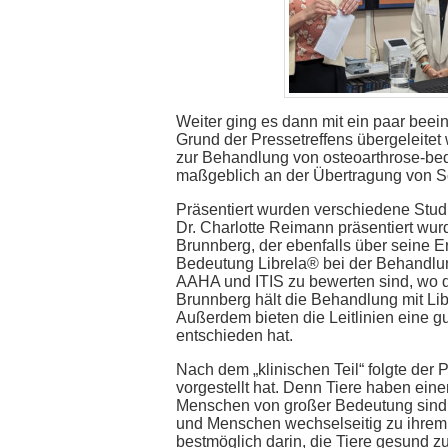
Weiter ging es dann mit ein paar bee
Grund der Pressetreffens übergeleitet
zur Behandlung von osteoarthrose-bed
maßgeblich an der Übertragung von Sch
Präsentiert wurden verschiedene Studi
Dr. Charlotte Reimann präsentiert wurd
Brunnberg, der ebenfalls über seine E
Bedeutung Librela® bei der Behandlun
AAHA und ITIS zu bewerten sind, wo d
Brunnberg hält die Behandlung mit Lib
Außerdem bieten die Leitlinien eine 
entschieden hat.
Nach dem „klinischen Teil“ folgte der 
vorgestellt hat. Denn Tiere haben ein
Menschen von großer Bedeutung sind. 
und Menschen wechselseitig zu ihrem W
bestmöglich darin, die Tiere gesund z