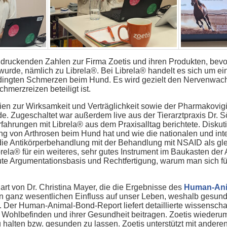
indruckenden Zahlen zur Firma Zoetis und ihren Produkten, bev
 wurde, nämlich zu Librela®. Bei Librela® handelt es sich um 
ingten Schmerzen beim Hund. Es wird gezielt den Nervenwachs
merzreizen beteiligt ist.
en zur Wirksamkeit und Verträglichkeit sowie der Pharmakovigil
e. Zugeschaltet war außerdem live aus der Tierarztpraxis Dr. S
rfahrungen mit Librela® aus dem Praxisalltag berichtete. Diskut
g von Arthrosen beim Hund hat und wie die nationalen und int
ie Antikörperbehandlung mit der Behandlung mit NSAID als gl
rela® für ein weiteres, sehr gutes Instrument im Baukasten de
gute Argumentationsbasis und Rechtfertigung, warum man sich f
Part von Dr. Christina Mayer, die die Ergebnisse des
Human-Ani
en ganz wesentlichen Einfluss auf unser Leben, weshalb gesund
Der Human-Animal-Bond-Report liefert detaillierte wissenschaf
ohlbefinden und ihrer Gesundheit beitragen. Zoetis wiederum u
u halten bzw. gesunden zu lassen. Zoetis unterstützt mit ander