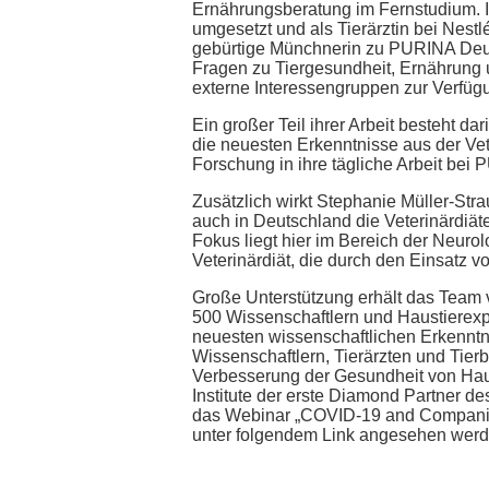
Ernährungsberatung im Fernstudium. Ih
umgesetzt und als Tierärztin bei Nest
gebürtige Münchnerin zu PURINA Deuts
Fragen zu Tiergesundheit, Ernährung u
externe Interessengruppen zur Verfüg
Ein großer Teil ihrer Arbeit besteht da
die neuesten Erkenntnisse aus der Ve
Forschung in ihre tägliche Arbeit bei 
Zusätzlich wirkt Stephanie Müller-Str
auch in Deutschland die Veterinärdiät
Fokus liegt hier im Bereich der Neuro
Veterinärdiät, die durch den Einsatz v
Große Unterstützung erhält das Team 
500 Wissenschaftlern und Haustierexpe
neuesten wissenschaftlichen Erkenntn
Wissenschaftlern, Tierärzten und Tierb
Verbesserung der Gesundheit von Hau
Institute der erste Diamond Partner d
das Webinar „COVID-19 and Companion
unter folgendem Link angesehen wer