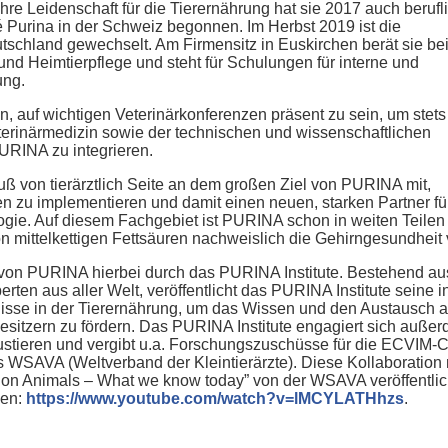
re Leidenschaft für die Tierernährung hat sie 2017 auch berufl
lé Purina in der Schweiz begonnen. Im Herbst 2019 ist die
chland gewechselt. Am Firmensitz in Euskirchen berät sie be
nd Heimtierpflege und steht für Schulungen für interne und
ung.
rin, auf wichtigen Veterinärkonferenzen präsent zu sein, um stets
terinärmedizin sowie der technischen und wissenschaftlichen
PURINA zu integrieren.
auß von tierärztlich Seite an dem großen Ziel von PURINA mit,
en zu implementieren und damit einen neuen, starken Partner f
logie. Auf diesem Fachgebiet ist PURINA schon in weiten Teilen
on mittelkettigen Fettsäuren nachweislich die Gehirngesundheit v
von PURINA hierbei durch das PURINA Institute. Bestehend aus
rten aus aller Welt, veröffentlicht das PURINA Institute sein
isse in der Tierernährung, um das Wissen und den Austausch a
esitzern zu fördern. Das PURINA Institute engagiert sich außerde
stieren und vergibt u.a. Forschungszuschüsse für die ECVIM-
es WSAVA (Weltverband der Kleintierärzte). Diese Kollaboration
 Animals – What we know today” von der WSAVA veröffentlich
den:
https://www.youtube.com/watch?v=lMCYLATHhzs
.