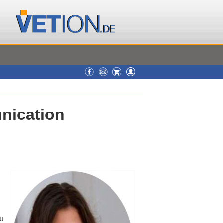
unication
zu