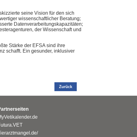
izzierte seine Vision für den sich
wertiger wissenschaftlicher Beratung;
esserte Datenverarbeitungskapazitäten;
westeragenturen, der Wissenschaft und
ßte Stärke der EFSA sind ihre
nz schafft. Ein gesunder, inklusiver
Zurück
artnerseiten
yVetikalender.de
Futura.VET
ierarztmangel.de/