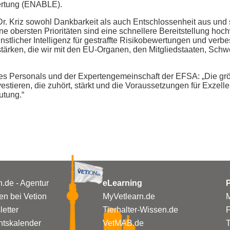
wertung (ENABLE).
r. Kriz sowohl Dankbarkeit als auch Entschlossenheit aus und sk
e obersten Prioritäten sind eine schnellere Bereitstellung hoch
nstlicher Intelligenz für gestraffte Risikobewertungen und verb
stärken, die wir mit den EU-Organen, den Mitgliedstaaten, Sch
des Personals und der Expertengemeinschaft der EFSA: „Die grö
nvestieren, die zuhört, stärkt und die Voraussetzungen für Exzelle
utung.“
n.de - Agentur
eLearning
P
n bei Vetion
MyVetlearn.de
M
etter
Tierhalter-Wissen.de
tskalender
VetMAB.de
T