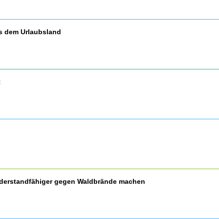
us dem Urlaubsland
t
widerstandfähiger gegen Waldbrände machen