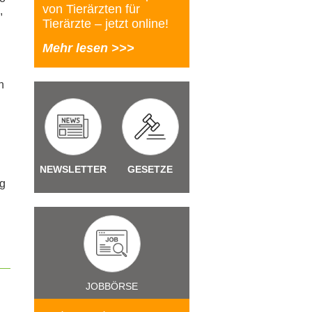
von Tierärzten für
,
Tierärzte – jetzt online!
Mehr lesen >>>
n
NEWSLETTER
GESETZE
ig
JOBBÖRSE