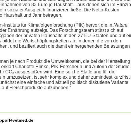
nnahmen von 83 Euro je Haushalt – aus denen sich im Prinzip
in sozialer Ausgleich finanzieren ließe. Die Netto-Kosten
o Haushalt und Jahr betragen.
Instituts für Klimafolgenforschung (PIK) hervor, die in
Nature
er Ernährung aufzeigt. Das Forschungsteam stützt sich auf
gaben der privaten Haushalte in den 27 EU-Staaten und auf ei
s bildet die Wertschöpfungsketten ab, in denen die von den
hen, und beziffert auch die damit einhergehenden Belastungen
man je nach Produkt die Umweltkosten, die bei der Herstellung
 erklärt Charlotte Plinke, PIK-Forscherin und Autorin der Studie.
ehr CO₂ ausgestoßen wird. Eine solche Staffelung für die
ln umzusetzen, ist sehr komplex und daher zumindest kurzfrist
nächst eine einfache und aktuell politisch diskutierte Variante
n auf Fleischprodukte aufzuheben.“
upport4vetmed.de