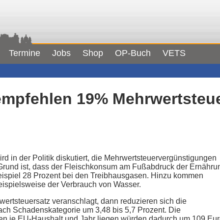
Termine
Jobs
Shop
OP-Buch
VETS
empfehlen 19% Mehrwertsteue
d in der Politik diskutiert, die Mehrwertsteuervergünstigungen
 Grund ist, dass der Fleischkonsum am Fußabdruck der Ernähru
 Beispiel 28 Prozent bei den Treibhausgasen. Hinzu kommen
eispielsweise der Verbrauch von Wasser.
ertsteuersatz veranschlagt, dann reduzieren sich die
ch Schadenskategorie um 3,48 bis 5,7 Prozent. Die
en je EU-Haushalt und Jahr liegen würden dadurch um 109 Eu