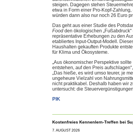
steigen. Dagegen stehen Steuermehrei
etwa in Form einer Pro-Kopf-Zahlung, e
würden dann also nur noch 26 Euro pr
Das geht aus einer Studie des Potsdam-
Food
den ökologischen „Fußabdruck“ d
repräsentative Erhebungen zu den Aus
etabliertes Input-Output-Modell. Diese
Haushalten gekauften Produkte entste
für Klima und Ökosysteme.
„Aus ökonomischer Perspektive sollte 
entstehen, auf den Preis aufschlagen“,
„Das hieße, es wird umso teurer, je m
ungeheure Vielzahl von Nahrungsmitte
nicht praktikabel. Deshalb haben wir zu
untersucht: die Steuervergünstigunge
PIK
Kostenfreies Kennenlern-Treffen bei S
7. AUGUST 2026