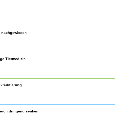
nd nachgewiesen
ige Tiermedizin
kreditierung
auch dringend senken