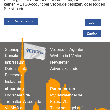
keinen VETS-Account bei Vetion.de besitzen, oder loggen
Sie sich ein.
Zur Registrierung
Login
Zurück
Sitemap
Vetion.de - Agentur
Kontakt
Werben bei Vetion
Impressum
Newsletter
Datenschutz
Adventskalender
Facebook
Instagram
eLearning
Partnerseiten
MyVetlearn.de
MyVetikalender.de
Tierhalter-Wissen.de
Futura.VET
VetMAB.de
Tierarztmangel.de/