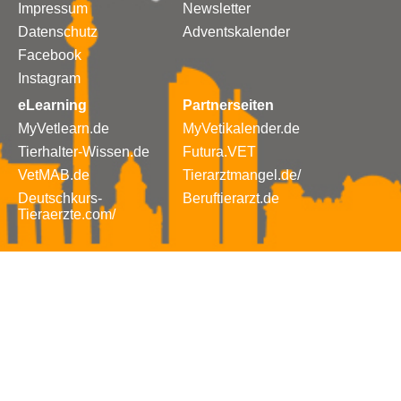
Impressum
Newsletter
Datenschutz
Adventskalender
Facebook
Instagram
eLearning
Partnerseiten
MyVetlearn.de
MyVetikalender.de
Tierhalter-Wissen.de
Futura.VET
VetMAB.de
Tierarztmangel.de/
Deutschkurs-
Beruftierarzt.de
Tieraerzte.com/