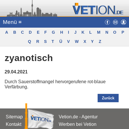
Menü ≡
A
B
C
D
E
F
G
H
I
J
K
L
M
N
O
P
Q
R
S
T
Ü
V
W
X
Y
Z
zyanotisch
29.04.2021
Durch Sauerstoffmangel hervorgerufene rot-blaue
Verfärbung.
Zurück
Sitemap
Vetion.de - Agentur
Kontakt
Werben bei Vetion