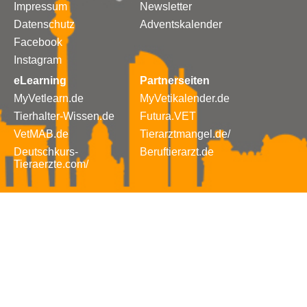
Impressum
Newsletter
Datenschutz
Adventskalender
Facebook
Instagram
eLearning
Partnerseiten
MyVetlearn.de
MyVetikalender.de
Tierhalter-Wissen.de
Futura.VET
VetMAB.de
Tierarztmangel.de/
Deutschkurs-
Beruftierarzt.de
Tieraerzte.com/