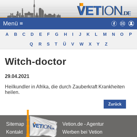
Menü ≡
A
B
C
D
E
F
G
H
I
J
K
L
M
N
O
P
Q
R
S
T
Ü
V
W
X
Y
Z
Witch-doctor
29.04.2021
Heilkundler in Afrika, die durch Zauberkraft Krankheiten
heilen.
Zurück
Sitemap
Vetion.de - Agentur
Kontakt
Werben bei Vetion