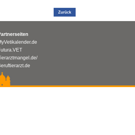
Zurück
artnerseiten
yVetikalender.de
Futura.VET
ierarztmangel.de/
eruftierarzt.de