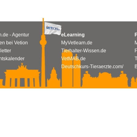
n.de - Agentur
eLearning
P
n bei Vetion
MyVetlearn.de
M
etter
Tierhalter-Wissen.de
tskalender
VetMAB.de
T
Deutschkurs-Tieraerzte.com/
B