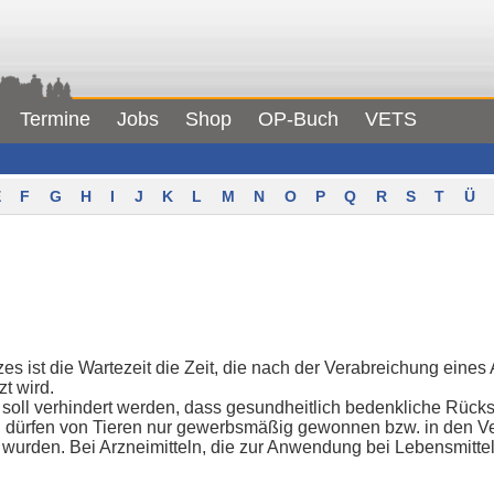
Termine
Jobs
Shop
OP-Buch
VETS
F
G
H
I
J
K
L
M
N
O
P
Q
R
S
T
Ü
zes ist die Wartezeit die Zeit, die nach der Verabreichung eines 
zt wird.
 soll verhindert werden, dass gesundheitlich bedenkliche Rücks
l dürfen von Tieren nur gewerbsmäßig gewonnen bzw. in den V
wurden. Bei Arzneimitteln, die zur Anwendung bei Lebensmittel 