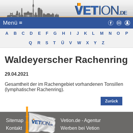
Menü ≡
A
B
C
D
E
F
G
H
I
J
K
L
M
N
O
P
Q
R
S
T
Ü
V
W
X
Y
Z
Waldeyerscher Rachenring
29.04.2021
Gesamtheit der im Rachengebiet vorhandenen Tonsillen
(lymphatischer Rachenring).
Zurück
Sitemap
Vetion.de - Agentur
Kontakt
Werben bei Vetion