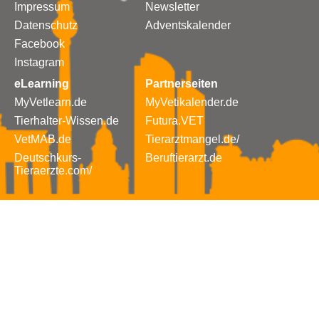
Impressum
Newsletter
Datenschutz
Adventskalender
Facebook
Instagram
eLearning
Partnerseiten
MyVetlearn.de
MyVetikalender.de
Tierhalter-Wissen.de
Futura.VET
VetMAB.de
Tierarztmangel.de/
Deutschkurs-
Beruftierarzt.de
Tieraerzte.com/