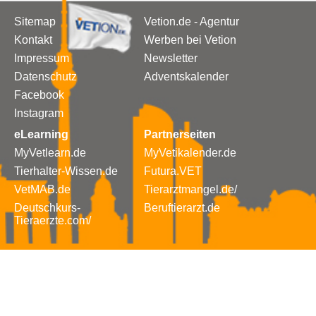
Sitemap
Vetion.de - Agentur
Kontakt
Werben bei Vetion
Impressum
Newsletter
Datenschutz
Adventskalender
Facebook
Instagram
eLearning
Partnerseiten
MyVetlearn.de
MyVetikalender.de
Tierhalter-Wissen.de
Futura.VET
VetMAB.de
Tierarztmangel.de/
Deutschkurs-
Beruftierarzt.de
Tieraerzte.com/