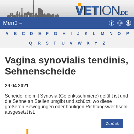
Menü ≡
A
B
C
D
E
F
G
H
I
J
K
L
M
N
O
P
Q
R
S
T
Ü
V
W
X
Y
Z
Vagina synovialis tendinis,
Sehnenscheide
29.04.2021
Scheide, die mit Synovia (Gelenksschmiere) gefüllt ist und
die Sehne an Stellen umgibt und schützt, wo diese
größeren Bewegungen oder häufigen Richtungswechseln
ausgesetzt ist.
Zurück