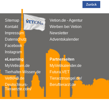
Zurück
Sitemap
Vetion.de - Agentur
Kontakt
Werben bei Vetion
Impressum
Newsletter
Datenschutz
Adventskalender
Facebook
Instagram
eLearning
Partnerseiten
MyVetlearn.de
MyVetikalender.de
Tierhalter-Wissen.de
Futura.VET
VetMAB.de
Tierarztmangel.de/
Deutschkurs-
Beruftierarzt.de
Tieraerzte.com/