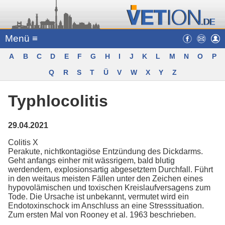
Menü ≡
A
B
C
D
E
F
G
H
I
J
K
L
M
N
O
P
Q
R
S
T
Ü
V
W
X
Y
Z
Typhlocolitis
29.04.2021
Colitis X
Perakute, nichtkontagiöse Entzündung des Dickdarms.
Geht anfangs einher mit wässrigem, bald blutig
werdendem, explosionsartig abgesetztem Durchfall. Führt
in den weitaus meisten Fällen unter den Zeichen eines
hypovolämischen und toxischen Kreislaufversagens zum
Tode. Die Ursache ist unbekannt, vermutet wird ein
Endotoxinschock im Anschluss an eine Stresssituation.
Zum ersten Mal von Rooney et al. 1963 beschrieben.