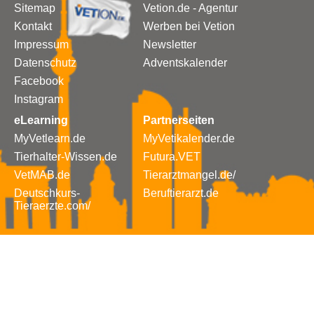
Sitemap
Vetion.de - Agentur
Kontakt
Werben bei Vetion
Impressum
Newsletter
Datenschutz
Adventskalender
Facebook
Instagram
eLearning
Partnerseiten
MyVetlearn.de
MyVetikalender.de
Tierhalter-Wissen.de
Futura.VET
VetMAB.de
Tierarztmangel.de/
Deutschkurs-
Beruftierarzt.de
Tieraerzte.com/