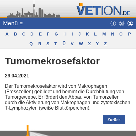
Menü ≡
A
B
C
D
E
F
G
H
I
J
K
L
M
N
O
P
Q
R
S
T
Ü
V
W
X
Y
Z
Tumornekrosefaktor
29.04.2021
Der Tumornekrosefaktor wird von Makrophagen
(Fresszellen) gebildet und hemmt die Durchblutung von
Tumorgewebe. Er fördert den Abbau von Tumorzellen
durch die Aktivierung von Makrophagen und zytotoxischen
T-Lymphozyten (weiße Blutkörperchen).
Zurück