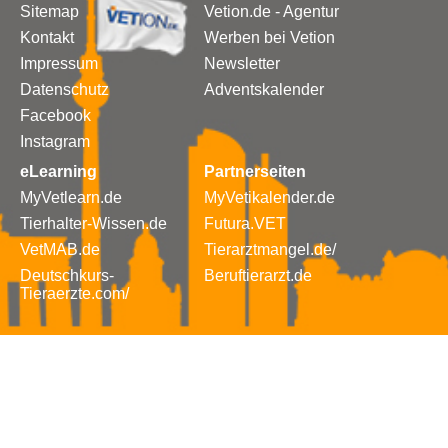
Sitemap
Vetion.de - Agentur
Kontakt
Werben bei Vetion
Impressum
Newsletter
Datenschutz
Adventskalender
Facebook
Instagram
eLearning
Partnerseiten
MyVetlearn.de
MyVetikalender.de
Tierhalter-Wissen.de
Futura.VET
VetMAB.de
Tierarztmangel.de/
Deutschkurs-
Beruftierarzt.de
Tieraerzte.com/