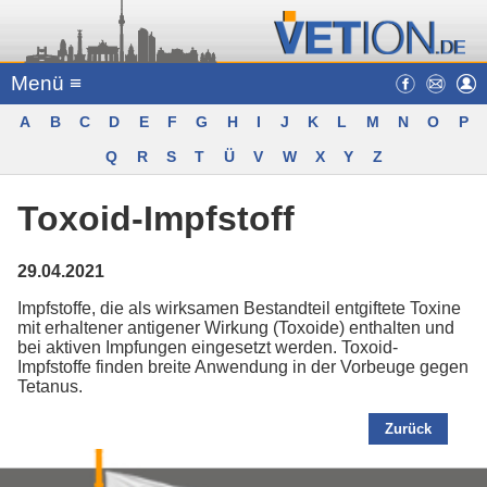
Menü ≡
A
B
C
D
E
F
G
H
I
J
K
L
M
N
O
P
Q
R
S
T
Ü
V
W
X
Y
Z
Toxoid-Impfstoff
29.04.2021
Impfstoffe, die als wirksamen Bestandteil entgiftete Toxine
mit erhaltener antigener Wirkung (Toxoide) enthalten und
bei aktiven Impfungen eingesetzt werden. Toxoid-
Impfstoffe finden breite Anwendung in der Vorbeuge gegen
Tetanus.
Zurück