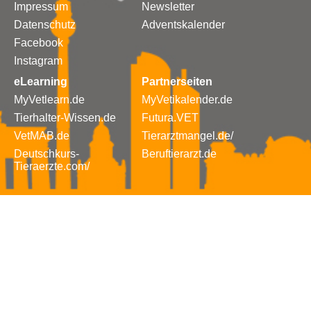
Impressum
Newsletter
Datenschutz
Adventskalender
Facebook
Instagram
eLearning
Partnerseiten
MyVetlearn.de
MyVetikalender.de
Tierhalter-Wissen.de
Futura.VET
VetMAB.de
Tierarztmangel.de/
Deutschkurs-
Beruftierarzt.de
Tieraerzte.com/