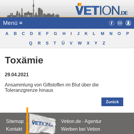
Menü ≡
A
B
C
D
E
F
G
H
I
J
K
L
M
N
O
P
Q
R
S
T
Ü
V
W
X
Y
Z
Toxämie
29.04.2021
Ansammlung von Giftstoffen im Blut über die
Toleranzgrenze hinaus
Zurück
Sitemap
Vetion.de - Agentur
Kontakt
Werben bei Vetion