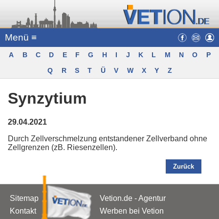
Menü ≡
A
B
C
D
E
F
G
H
I
J
K
L
M
N
O
P
Q
R
S
T
Ü
V
W
X
Y
Z
Synzytium
29.04.2021
Durch Zellverschmelzung entstandener Zellverband ohne
Zellgrenzen (zB. Riesenzellen).
Zurück
Sitemap
Vetion.de - Agentur
Kontakt
Werben bei Vetion