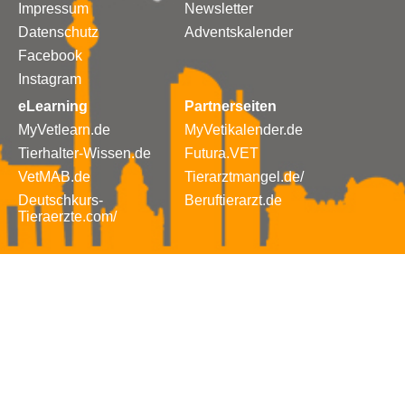
Impressum
Newsletter
Datenschutz
Adventskalender
Facebook
Instagram
eLearning
Partnerseiten
MyVetlearn.de
MyVetikalender.de
Tierhalter-Wissen.de
Futura.VET
VetMAB.de
Tierarztmangel.de/
Deutschkurs-
Beruftierarzt.de
Tieraerzte.com/