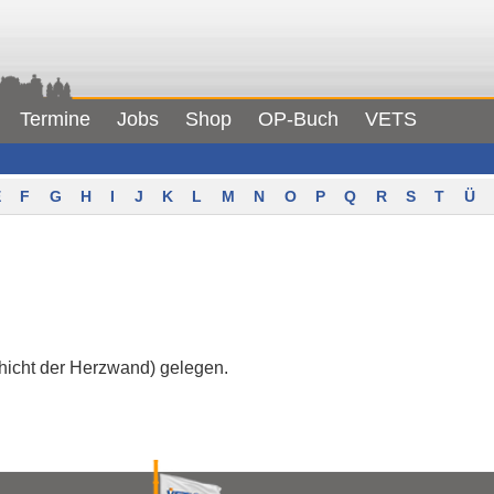
Termine
Jobs
Shop
OP-Buch
VETS
F
G
H
I
J
K
L
M
N
O
P
Q
R
S
T
Ü
hicht der Herzwand) gelegen.