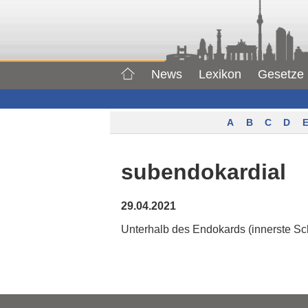
News
Lexikon
Gesetze
A
B
C
D
E
subendokardial
29.04.2021
Unterhalb des Endokards (innerste Sc