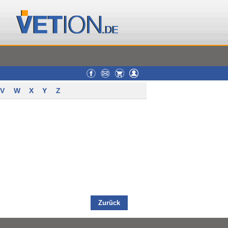
V
W
X
Y
Z
Zurück