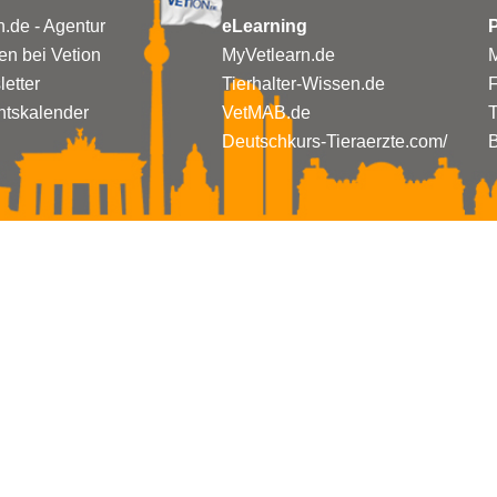
n.de - Agentur
eLearning
P
n bei Vetion
MyVetlearn.de
M
etter
Tierhalter-Wissen.de
tskalender
VetMAB.de
T
Deutschkurs-Tieraerzte.com/
B