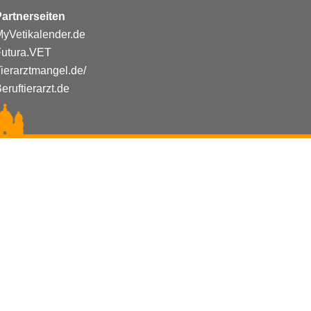
artnerseiten
yVetikalender.de
Futura.VET
ierarztmangel.de/
eruftierarzt.de