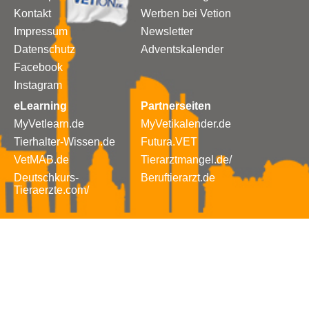
Kontakt
Werben bei Vetion
Impressum
Newsletter
Datenschutz
Adventskalender
Facebook
Instagram
eLearning
Partnerseiten
MyVetlearn.de
MyVetikalender.de
Tierhalter-Wissen.de
Futura.VET
VetMAB.de
Tierarztmangel.de/
Deutschkurs-
Beruftierarzt.de
Tieraerzte.com/