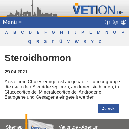
Menü ≡
A
B
C
D
E
F
G
H
I
J
K
L
M
N
O
P
Q
R
S
T
Ü
V
W
X
Y
Z
Steroidhormon
29.04.2021
Aus einem Cholesteringerüst aufgebaute Hormongruppe,
die nach den Steroidrezeptoren, an denen sie binden, in
Glucocorticoide, Mineralocorticoide, Androgene,
Estrogene und Gestagene eingeteilt werden.
Zurück
Sitemap
Vetion.de - Agentur