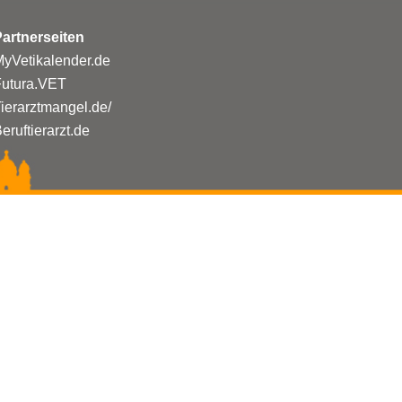
artnerseiten
yVetikalender.de
Futura.VET
ierarztmangel.de/
eruftierarzt.de