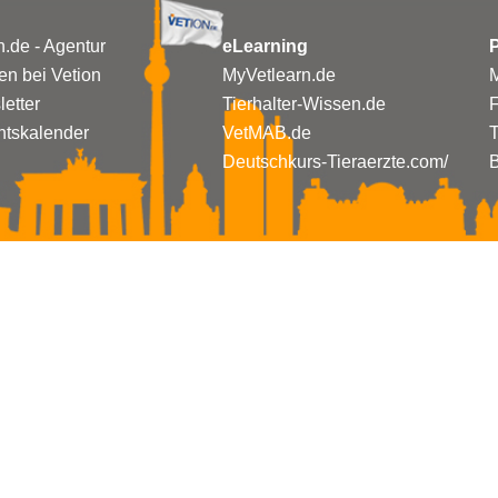
n.de - Agentur
eLearning
P
n bei Vetion
MyVetlearn.de
M
etter
Tierhalter-Wissen.de
tskalender
VetMAB.de
T
Deutschkurs-Tieraerzte.com/
B