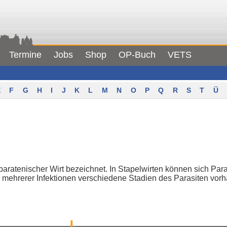
Termine
Jobs
Shop
OP-Buch
VETS
F
G
H
I
J
K
L
M
N
O
P
Q
R
S
T
Ü
paratenischer Wirt bezeichnet. In Stapelwirten können sich Par
 mehrerer Infektionen verschiedene Stadien des Parasiten vorh