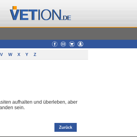
V
W
X
Y
Z
asiten aufhalten und überleben, aber
anden sein.
Zurück