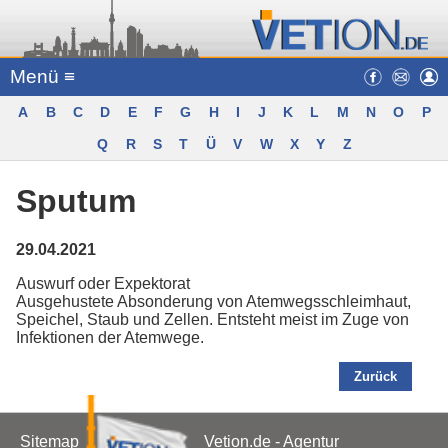
Menü ≡
A
B
C
D
E
F
G
H
I
J
K
L
M
N
O
P
Q
R
S
T
Ü
V
W
X
Y
Z
Sputum
29.04.2021
Auswurf oder Expektorat
Ausgehustete Absonderung von Atemwegsschleimhaut,
Speichel, Staub und Zellen. Entsteht meist im Zuge von
Infektionen der Atemwege.
Zurück
Sitemap
Vetion.de - Agentur