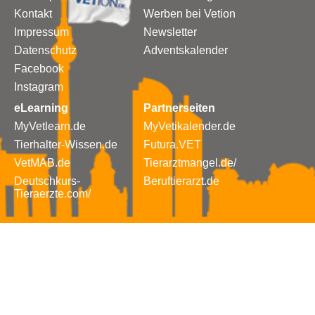
Kontakt
Werben bei Vetion
Impressum
Newsletter
Datenschutz
Adventskalender
Facebook
Instagram
eLearning
Partnerseiten
MyVetlearn.de
MyVetikalender.de
Tierhalter-Wissen.de
Futura.VET
VetMAB.de
Tierarztmangel.de/
Deutschkurs-
Beruftierarzt.de
Tieraerzte.com/