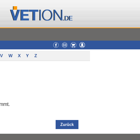
V
W
X
Y
Z
ommt.
Zurück