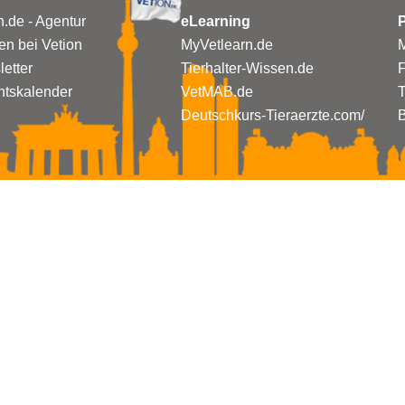
n.de - Agentur
eLearning
P
n bei Vetion
MyVetlearn.de
M
etter
Tierhalter-Wissen.de
tskalender
VetMAB.de
T
Deutschkurs-Tieraerzte.com/
B