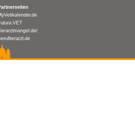
artnerseiten
yVetikalender.de
Futura.VET
ierarztmangel.de/
eruftierarzt.de