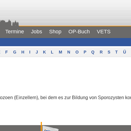
Termine
Jobs
Shop
OP-Buch
VETS
F
G
H
I
J
K
L
M
N
O
P
Q
R
S
T
Ü
ozoen (Einzellern), bei dem es zur Bildung von Sporozysten k