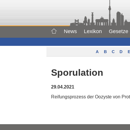
News
Lexikon
Gesetze
A
B
C
D
E
Sporulation
29.04.2021
Reifungsprozess der Oozyste von Prot