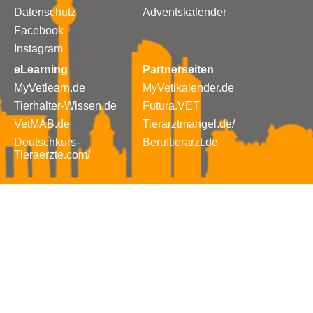
Datenschutz
Adventskalender
Facebook
Instagram
eLearning
Partnerseiten
MyVetlearn.de
MyVetikalender.de
Tierhalter-Wissen.de
Futura.VET
VetMAB.de
Tierarztmangel.de/
Deutschkurs-
Beruftierarzt.de
Tieraerzte.com/