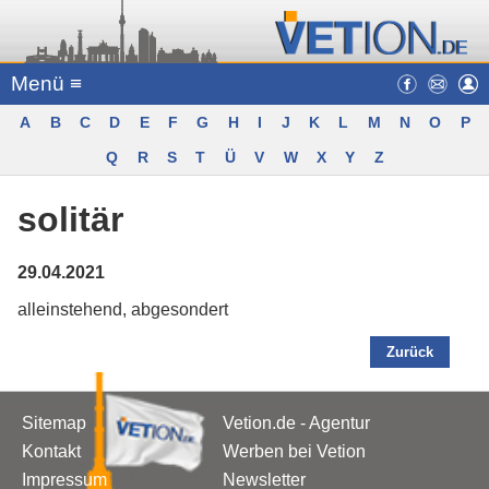
Menü ≡
A
B
C
D
E
F
G
H
I
J
K
L
M
N
O
P
Q
R
S
T
Ü
V
W
X
Y
Z
solitär
29.04.2021
alleinstehend, abgesondert
Zurück
Sitemap
Vetion.de - Agentur
Kontakt
Werben bei Vetion
Impressum
Newsletter