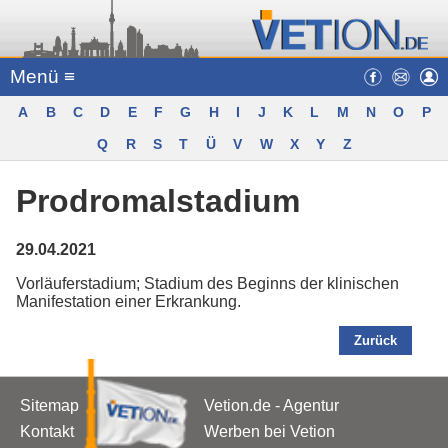
Menü ≡
A
B
C
D
E
F
G
H
I
J
K
L
M
N
O
P
Q
R
S
T
Ü
V
W
X
Y
Z
Prodromalstadium
29.04.2021
Vorläuferstadium; Stadium des Beginns der klinischen
Manifestation einer Erkrankung.
Zurück
Sitemap
Vetion.de - Agentur
Kontakt
Werben bei Vetion