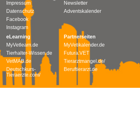
Impressum
Newsletter
Datenschutz
Adventskalender
Facebook
Instagram
eLearning
Partnerseiten
MyVetlearn.de
MyVetikalender.de
Tierhalter-Wissen.de
Futura.VET
VetMAB.de
Tierarztmangel.de/
Deutschkurs-
Beruftierarzt.de
Tieraerzte.com/