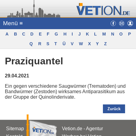
Menü ≡
A
B
C
D
E
F
G
H
I
J
K
L
M
N
O
P
Q
R
S
T
Ü
V
W
X
Y
Z
Praziquantel
29.04.2021
Ein gegen verschiedene Saugwürmer (Trematoden) und
Bandwürmer (Zestoden) wirksames Antiparasitikum aus
der Gruppe der Quinolinderivate.
Zurück
Sitemap
Vetion.de - Agentur