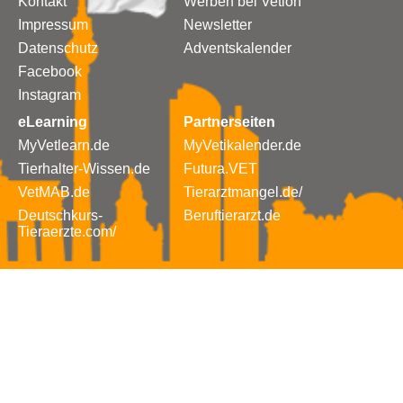
Kontakt
Werben bei Vetion
Impressum
Newsletter
Datenschutz
Adventskalender
Facebook
Instagram
eLearning
Partnerseiten
MyVetlearn.de
MyVetikalender.de
Tierhalter-Wissen.de
Futura.VET
VetMAB.de
Tierarztmangel.de/
Deutschkurs-
Beruftierarzt.de
Tieraerzte.com/