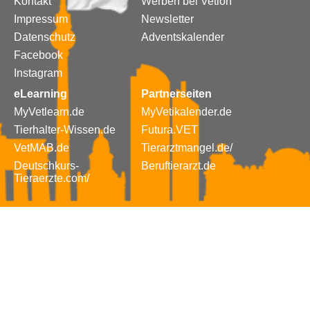
Kontakt
Werben bei Vetion
Impressum
Newsletter
Datenschutz
Adventskalender
Facebook
Instagram
eLearning
Partnerseiten
MyVetlearn.de
MyVetikalender.de
Tierhalter-Wissen.de
Futura.VET
VetMAB.de
Tierarztmangel.de/
Deutschkurs-
Beruftierarzt.de
Tieraerzte.com/