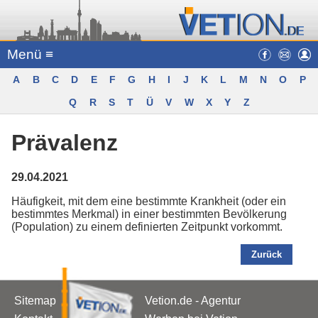
Menü ≡
A
B
C
D
E
F
G
H
I
J
K
L
M
N
O
P
Q
R
S
T
Ü
V
W
X
Y
Z
Prävalenz
29.04.2021
Häufigkeit, mit dem eine bestimmte Krankheit (oder ein
bestimmtes Merkmal) in einer bestimmten Bevölkerung
(Population) zu einem definierten Zeitpunkt vorkommt.
Zurück
Sitemap
Vetion.de - Agentur