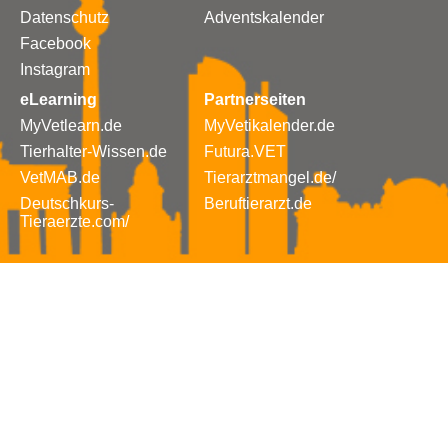
Datenschutz
Adventskalender
Facebook
Instagram
eLearning
Partnerseiten
MyVetlearn.de
MyVetikalender.de
Tierhalter-Wissen.de
Futura.VET
VetMAB.de
Tierarztmangel.de/
Deutschkurs-
Beruftierarzt.de
Tieraerzte.com/