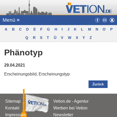
Menü ≡
A
B
C
D
E
F
G
H
I
J
K
L
M
N
O
P
Q
R
S
T
Ü
V
W
X
Y
Z
Phänotyp
29.04.2021
Erscheinungsbild, Erscheinungstyp
Zurück
Sitemap
Vetion.de - Agentur
Kontakt
Werben bei Vetion
Impressum
Newsletter