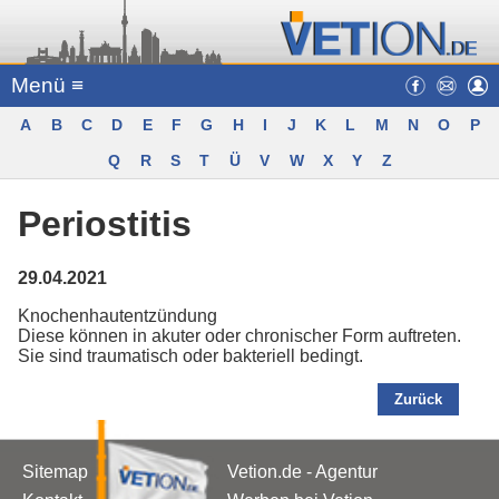
Menü ≡
A
B
C
D
E
F
G
H
I
J
K
L
M
N
O
P
Q
R
S
T
Ü
V
W
X
Y
Z
Periostitis
29.04.2021
Knochenhautentzündung
Diese können in akuter oder chronischer Form auftreten.
Sie sind traumatisch oder bakteriell bedingt.
Zurück
Sitemap
Vetion.de - Agentur