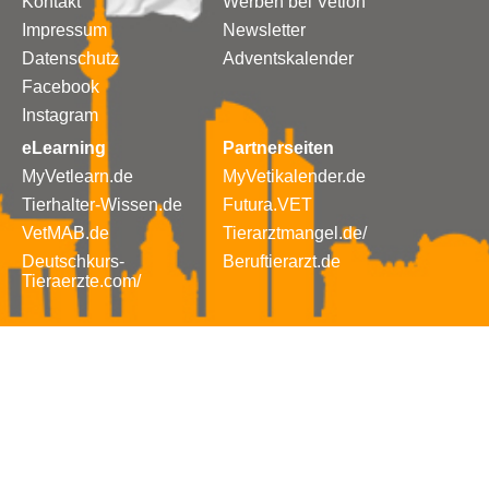
Kontakt
Werben bei Vetion
Impressum
Newsletter
Datenschutz
Adventskalender
Facebook
Instagram
eLearning
Partnerseiten
MyVetlearn.de
MyVetikalender.de
Tierhalter-Wissen.de
Futura.VET
VetMAB.de
Tierarztmangel.de/
Deutschkurs-
Beruftierarzt.de
Tieraerzte.com/