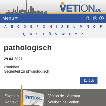
Menü ≡
A
B
C
D
E
F
G
H
I
J
K
L
M
N
O
P
Q
R
S
T
Ü
V
W
X
Y
Z
pathologisch
29.04.2021
krankhaft
Gegenteil zu physiologisch
Zurück
Sitemap
Vetion.de - Agentur
Kontakt
Werben bei Vetion