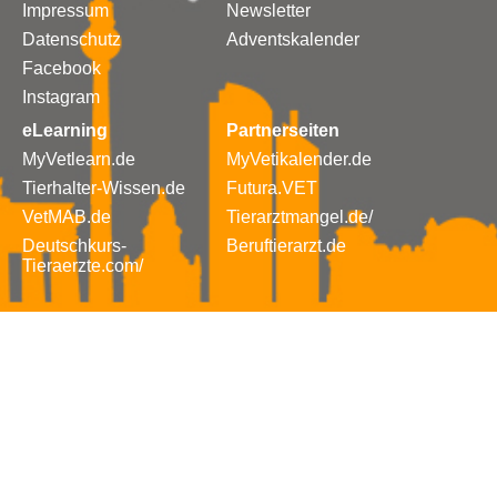
Impressum
Newsletter
Datenschutz
Adventskalender
Facebook
Instagram
eLearning
Partnerseiten
MyVetlearn.de
MyVetikalender.de
Tierhalter-Wissen.de
Futura.VET
VetMAB.de
Tierarztmangel.de/
Deutschkurs-
Beruftierarzt.de
Tieraerzte.com/