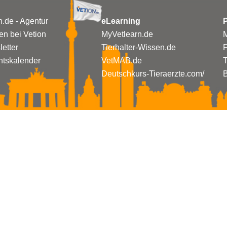
n.de - Agentur
eLearning
P
n bei Vetion
MyVetlearn.de
M
etter
Tierhalter-Wissen.de
tskalender
VetMAB.de
T
Deutschkurs-Tieraerzte.com/
B