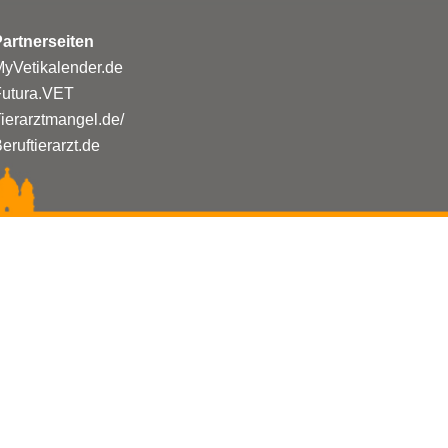
artnerseiten
yVetikalender.de
Futura.VET
ierarztmangel.de/
eruftierarzt.de