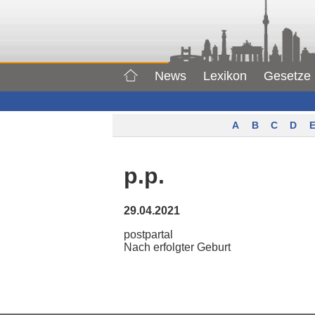
News
Lexikon
Gesetze
A
B
C
D
E
p.p.
29.04.2021
postpartal
Nach erfolgter Geburt