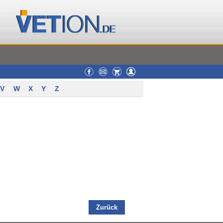
V
W
X
Y
Z
Zurück