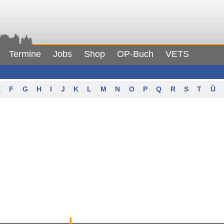
Termine
Jobs
Shop
OP-Buch
VETS
F
G
H
I
J
K
L
M
N
O
P
Q
R
S
T
Ü