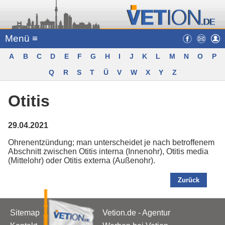
Menü ≡
A
B
C
D
E
F
G
H
I
J
K
L
M
N
O
P
Q
R
S
T
Ü
V
W
X
Y
Z
Otitis
29.04.2021
Ohrenentzündung; man unterscheidet je nach betroffenem
Abschnitt zwischen Otitis interna (Innenohr), Otitis media
(Mittelohr) oder Otitis externa (Außenohr).
Zurück
Sitemap
Vetion.de - Agentur