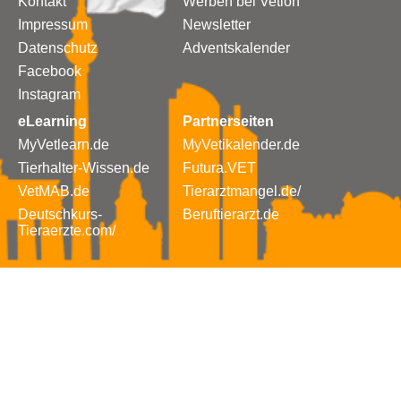
Kontakt
Werben bei Vetion
Impressum
Newsletter
Datenschutz
Adventskalender
Facebook
Instagram
eLearning
Partnerseiten
MyVetlearn.de
MyVetikalender.de
Tierhalter-Wissen.de
Futura.VET
VetMAB.de
Tierarztmangel.de/
Deutschkurs-
Beruftierarzt.de
Tieraerzte.com/