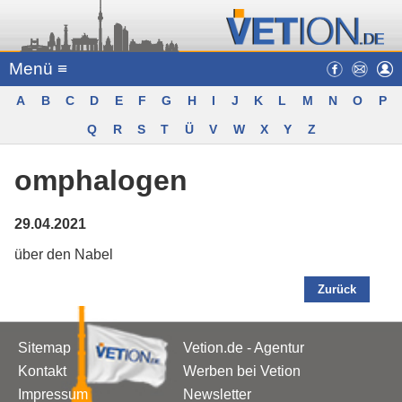
Menü ≡
A
B
C
D
E
F
G
H
I
J
K
L
M
N
O
P
Q
R
S
T
Ü
V
W
X
Y
Z
omphalogen
29.04.2021
über den Nabel
Zurück
Sitemap
Vetion.de - Agentur
Kontakt
Werben bei Vetion
Impressum
Newsletter