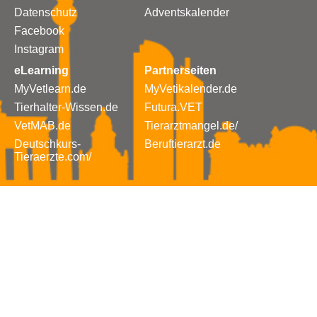
Datenschutz
Adventskalender
Facebook
Instagram
eLearning
Partnerseiten
MyVetlearn.de
MyVetikalender.de
Tierhalter-Wissen.de
Futura.VET
VetMAB.de
Tierarztmangel.de/
Deutschkurs-
Beruftierarzt.de
Tieraerzte.com/