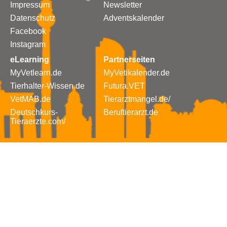
Impressum
Newsletter
Datenschutz
Adventskalender
Facebook
Instagram
eLearning
Partnerseiten
MyVetlearn.de
MyVetikalender.de
Tierhalter-Wissen.de
Futura.VET
VetMAB.de
Tierarztmangel.de/
Deutschkurs-
Beruftierarzt.de
Tieraerzte.com/