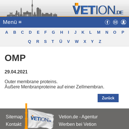
Menü ≡
A
B
C
D
E
F
G
H
I
J
K
L
M
N
O
P
Q
R
S
T
Ü
V
W
X
Y
Z
OMP
29.04.2021
Outer membrane proteins.
Äußere Menbranproteine auf einer Zellmembran.
Zurück
Sitemap
Vetion.de - Agentur
Kontakt
Werben bei Vetion