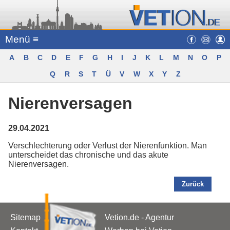
Menü ≡
A
B
C
D
E
F
G
H
I
J
K
L
M
N
O
P
Q
R
S
T
Ü
V
W
X
Y
Z
Nierenversagen
29.04.2021
Verschlechterung oder Verlust der Nierenfunktion. Man
unterscheidet das chronische und das akute
Nierenversagen.
Zurück
Sitemap
Vetion.de - Agentur