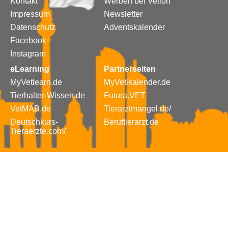
Kontakt
Werben bei Vetion
Impressum
Newsletter
Datenschutz
Adventskalender
Facebook
Instagram
eLearning
Partnerseiten
MyVetlearn.de
MyVetikalender.de
Tierhalter-Wissen.de
Futura.VET
VetMAB.de
Tierarztmangel.de/
Deutschkurs-
Beruftierarzt.de
Tieraerzte.com/