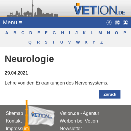
Menü ≡
A
B
C
D
E
F
G
H
I
J
K
L
M
N
O
P
Q
R
S
T
Ü
V
W
X
Y
Z
Neurologie
29.04.2021
Lehre von den Erkrankungen des Nervensystems.
Zurück
Sitemap
Vetion.de - Agentur
Kontakt
Werben bei Vetion
Impressum
Newsletter