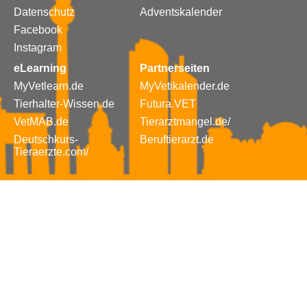
Datenschutz
Adventskalender
Facebook
Instagram
eLearning
Partnerseiten
MyVetlearn.de
MyVetikalender.de
Tierhalter-Wissen.de
Futura.VET
VetMAB.de
Tierarztmangel.de/
Deutschkurs-
Beruftierarzt.de
Tieraerzte.com/