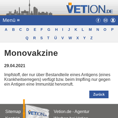
Menü ≡
A
B
C
D
E
F
G
H
I
J
K
L
M
N
O
P
Q
R
S
T
Ü
V
W
X
Y
Z
Monovakzine
29.04.2021
Impfstoff, der nur über Bestandteile eines Antigens (eines
Krankheitserregers) verfügt bzw. beim Impfling nur gegen
ein Antigen eine Immunität hervorruft.
Zurück
Sitemap
Vetion.de - Agentur