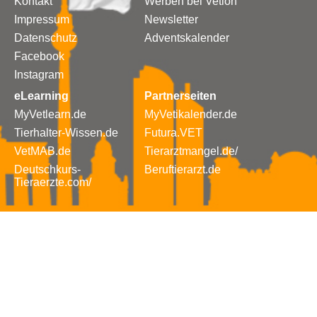
Kontakt
Werben bei Vetion
Impressum
Newsletter
Datenschutz
Adventskalender
Facebook
Instagram
eLearning
Partnerseiten
MyVetlearn.de
MyVetikalender.de
Tierhalter-Wissen.de
Futura.VET
VetMAB.de
Tierarztmangel.de/
Deutschkurs-
Beruftierarzt.de
Tieraerzte.com/