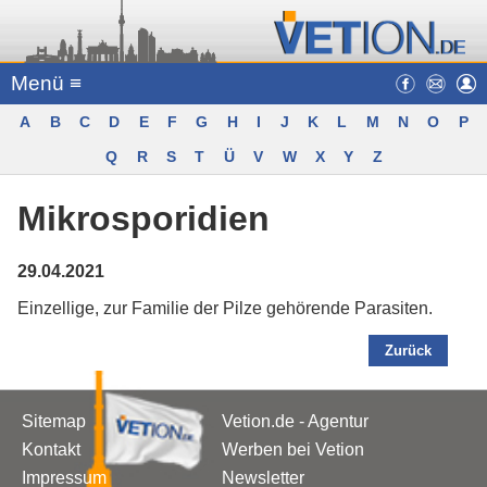
Menü ≡
A
B
C
D
E
F
G
H
I
J
K
L
M
N
O
P
Q
R
S
T
Ü
V
W
X
Y
Z
Mikrosporidien
29.04.2021
Einzellige, zur Familie der Pilze gehörende Parasiten.
Zurück
Sitemap
Vetion.de - Agentur
Kontakt
Werben bei Vetion
Impressum
Newsletter