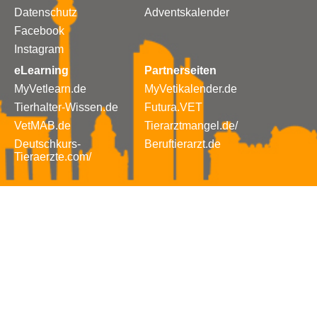
Datenschutz
Adventskalender
Facebook
Instagram
eLearning
Partnerseiten
MyVetlearn.de
MyVetikalender.de
Tierhalter-Wissen.de
Futura.VET
VetMAB.de
Tierarztmangel.de/
Deutschkurs-
Beruftierarzt.de
Tieraerzte.com/