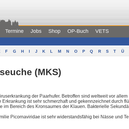
Termine
Jobs
Shop
OP-Buch
VETS
F
G
H
I
J
K
L
M
N
O
P
Q
R
S
T
Ü
nseuche (MKS)
ruserkrankung der Paarhufer. Betroffen sind weltweit vor allem
 Erkrankung ist sehr schmerzhaft und gekennzeichnet durch flü
e im Bereich des Kronsaumes der Klauen. Bakterielle Sekundä
milie Picornaviridae ist sehr widerstandsfähig bei Nässe und 