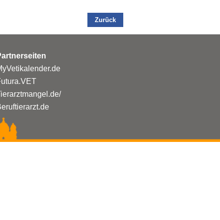
Zurück
artnerseiten
yVetikalender.de
Futura.VET
ierarztmangel.de/
eruftierarzt.de