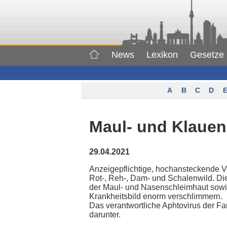
News
Lexikon
Gesetze
A
B
C
D
E
Maul- und Klaue
29.04.2021
Anzeigepflichtige, hochansteckende Vi
Rot-, Reh-, Dam- und Schalenwild. Die
der Maul- und Nasenschleimhaut sowi
Krankheitsbild enorm verschlimmern.
Das verantwortliche Aphtovirus der Fa
darunter.