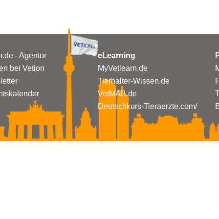
n.de - Agentur
eLearning
P
n bei Vetion
MyVetlearn.de
M
etter
Tierhalter-Wissen.de
tskalender
VetMAB.de
T
Deutschkurs-Tieraerzte.com/
B