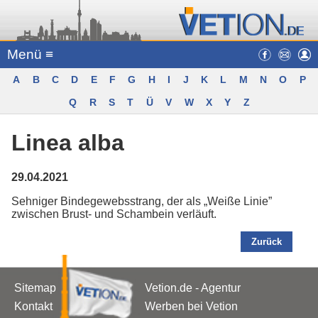
Menü ≡
A
B
C
D
E
F
G
H
I
J
K
L
M
N
O
P
Q
R
S
T
Ü
V
W
X
Y
Z
Linea alba
29.04.2021
Sehniger Bindegewebsstrang, der als „Weiße Linie”
zwischen Brust- und Schambein verläuft.
Zurück
Sitemap
Vetion.de - Agentur
Kontakt
Werben bei Vetion