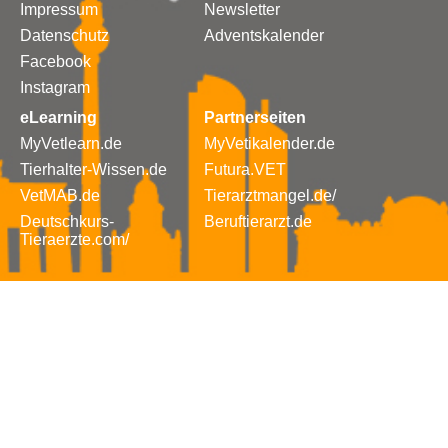
Impressum
Newsletter
Datenschutz
Adventskalender
Facebook
Instagram
eLearning
Partnerseiten
MyVetlearn.de
MyVetikalender.de
Tierhalter-Wissen.de
Futura.VET
VetMAB.de
Tierarztmangel.de/
Deutschkurs-
Beruftierarzt.de
Tieraerzte.com/