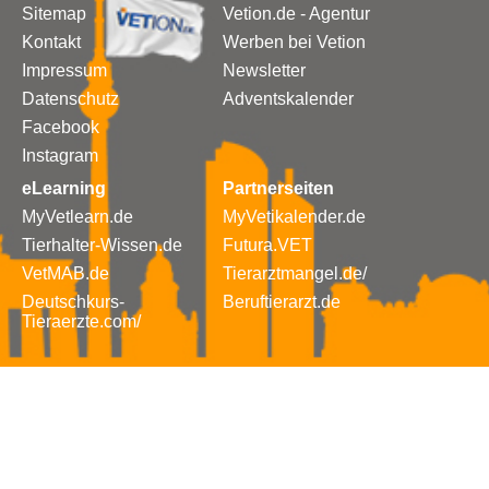
Sitemap
Vetion.de - Agentur
Kontakt
Werben bei Vetion
Impressum
Newsletter
Datenschutz
Adventskalender
Facebook
Instagram
eLearning
Partnerseiten
MyVetlearn.de
MyVetikalender.de
Tierhalter-Wissen.de
Futura.VET
VetMAB.de
Tierarztmangel.de/
Deutschkurs-
Beruftierarzt.de
Tieraerzte.com/