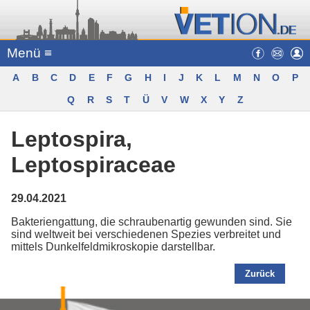
Menü ≡
A
B
C
D
E
F
G
H
I
J
K
L
M
N
O
P
Q
R
S
T
Ü
V
W
X
Y
Z
Leptospira,
Leptospiraceae
29.04.2021
Bakteriengattung, die schraubenartig gewunden sind. Sie
sind weltweit bei verschiedenen Spezies verbreitet und
mittels Dunkelfeldmikroskopie darstellbar.
Zurück