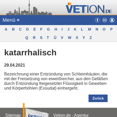
Menü ≡
A
B
C
D
E
F
G
H
I
J
K
L
M
N
O
P
Q
R
S
T
Ü
V
W
X
Y
Z
katarrhalisch
29.04.2021
Bezeichnung einer Entzündung von Schleimhäuten, die
mit der Freisetzung von eiweißreicher, aus den Gefäßen
durch Entzündung freigesetzter Flüssigkeit in Geweben
und Körperhöhlen (Exsudat) einhergeht.
Zurück
Sitemap
Vetion.de - Agentur