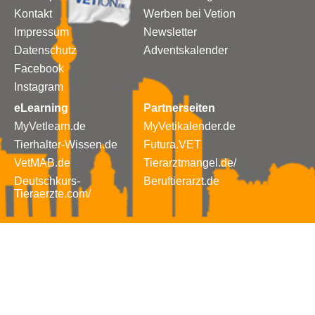
Kontakt
Werben bei Vetion
Impressum
Newsletter
Datenschutz
Adventskalender
Facebook
Instagram
eLearning
Partnerseiten
MyVetlearn.de
MyVetikalender.de
Tierhalter-Wissen.de
Futura.VET
VetMAB.de
Tierarztmangel.de/
Deutschkurs-
Beruftierarzt.de
Tieraerzte.com/